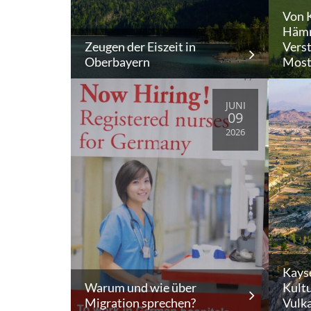
Von K
Hämm
Zeugen der Eiszeit in
Verst
Oberbayern
Most
JUNI
09
2026
Kays
Warum und wie über
Kult
Migration sprechen?
Vulk