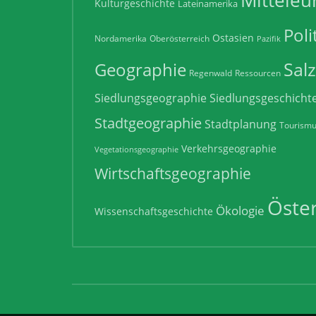
Mitteleu
Kulturgeschichte
Lateinamerika
Poli
Ostasien
Nordamerika
Oberösterreich
Pazifik
Sal
Geographie
Regenwald
Ressourcen
Siedlungsgeographie
Siedlungsgeschicht
Stadtgeographie
Stadtplanung
Tourism
Verkehrsgeographie
Vegetationsgeographie
Wirtschaftsgeographie
Öster
Ökologie
Wissenschaftsgeschichte