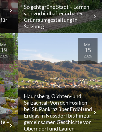
So geht grüne Stadt – Lernen
von vorbildhafter urbaner
 für
Grünraumgestaltung in
Salzburg
MAI
MAI
19
15
2026
2026
Haunsberg, Oichten- und
Salzachtal: Von den Fosilien
bei St. Pankraz über Erdöl und
Erdgas in Nussdorf bis hin zur
te –
gemeinsamen Geschichte von
Oberndorf und Laufen