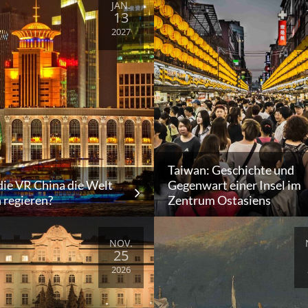
JAN.
13
2027
Taiwan: Geschichte und
die VR China die Welt
Gegenwart einer Insel im
n regieren?
Zentrum Ostasiens
NOV.
25
2026