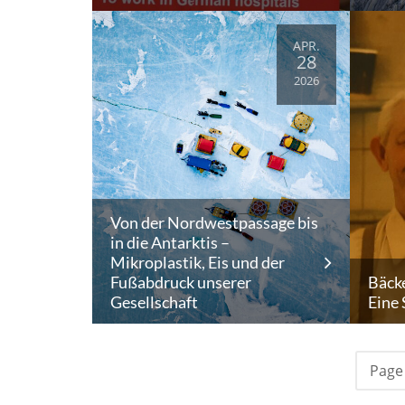
APR.
28
2026
Von der Nordwestpassage bis
in die Antarktis –
Mikroplastik, Eis und der
Fußabdruck unserer
Bäcke
Gesellschaft
Eine
Page 