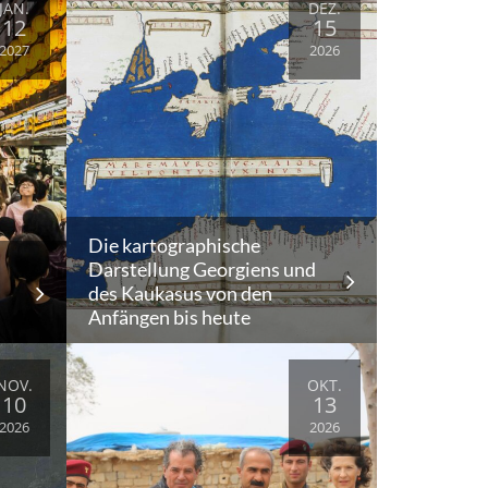
JAN.
DEZ.
12
15
2027
2026
Die kartographische
Darstellung Georgiens und
des Kaukasus von den
Anfängen bis heute
NOV.
OKT.
10
13
2026
2026