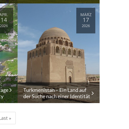
APR.
MÄRZ
14
17
2026
2026
:
tage
Turkmenistan – Ein Land auf
ty
der Suche nach einer Identität
Last »