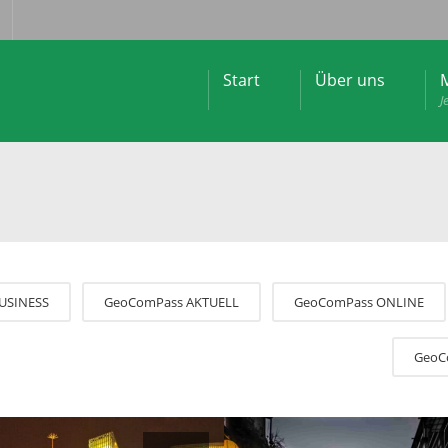
Start
Über uns
M
J
USINESS
GeoComPass AKTUELL
GeoComPass ONLINE
GeoC