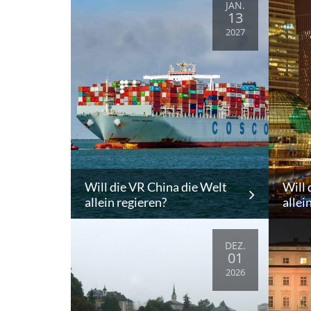
JAN.
13
2027
Will die VR China die Welt
Will 
allein regieren?
allei
DEZ.
01
2026