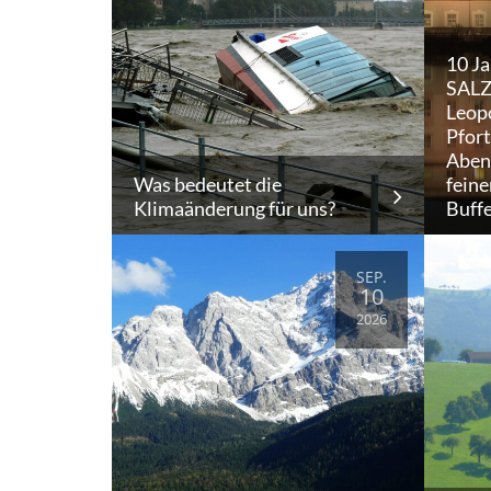
10 J
SALZ
Leopo
Pfor
Aben
Was bedeutet die
feine
Klimaänderung für uns?
Buff
SEP.
10
2026