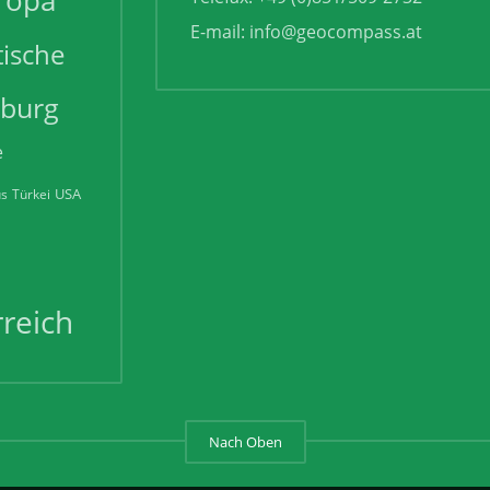
ropa
E-mail:
info@geocompass.at
tische
zburg
e
USA
us
Türkei
reich
Nach Oben