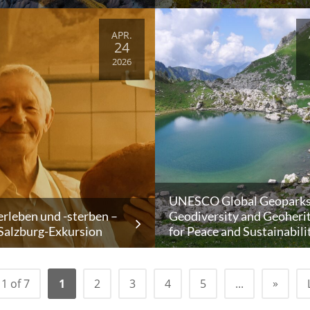
APR.
24
2026
UNESCO Global Geoparks
rleben und -sterben –
Geodiversity and Geoheri
 Salzburg-Exkursion
for Peace and Sustainabili
»
1 of 7
1
2
3
4
5
...