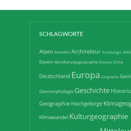
SCHLAGWORTE
Architektur
Alpen
Antarktis
Arkt
Archäologie
Bayern
Bevölkerungsgeographie
China
Brasilien
Europa
Deutschland
Geol
Geographie
Geschichte
Histori
Geomorphologie
Klimageog
Geographie
Hochgebirge
Kulturgeographie
Klimawandel