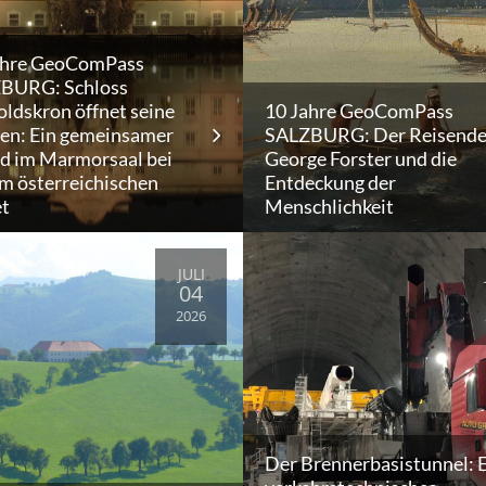
ahre GeoComPass
BURG: Schloss
ldskron öffnet seine
10 Jahre GeoComPass
ten: Ein gemeinsamer
SALZBURG: Der Reisende
d im Marmorsaal bei
George Forster und die
m österreichischen
Entdeckung der
et
Menschlichkeit
JULI
04
2026
Der Brennerbasistunnel: 