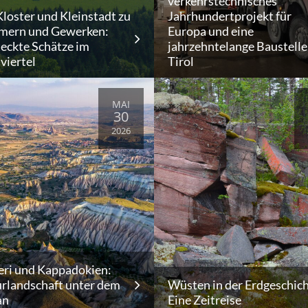
verkehrstechnisches
loster und Kleinstadt zu
Jahrhundertprojekt für
ern und Gewerken:
Europa und eine
eckte Schätze im
jahrzehntelange Baustelle
viertel
Tirol
MAI
30
2026
eri und Kappadokien:
urlandschaft unter dem
Wüsten in der Erdgeschich
an
Eine Zeitreise