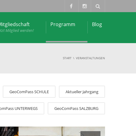
itgliedschaft
Programm
Blog
etzt Mitglied werden!
START
VERANSTALTUNGEN
GeoComPass SCHULE
Aktueller Jahrgang
omPass UNTERWEGS
GeoComPass SALZBURG