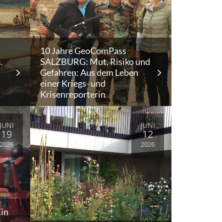
10 Jahre GeoComPass
.
SALZBURG: Mut, Risiko und
Gefahren: Aus dem Leben
einer Kriegs- und
Krisenreporterin
JUNI
JUNI
19
12
2026
2026
Ein