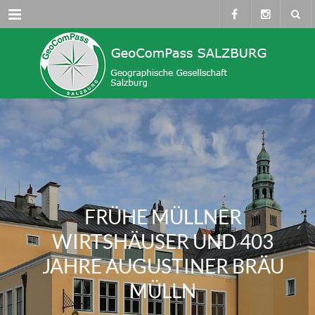
Menü
FRÜHE MÜLLNER
WIRTSHÄUSER UND 403
JAHRE AUGUSTINER BRÄU
MÜLLN