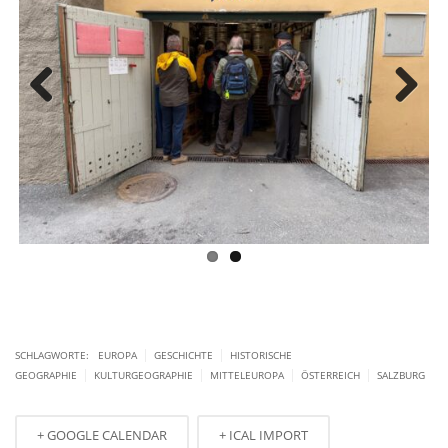
Previous
Next
|
|
SCHLAGWORTE:
EUROPA
GESCHICHTE
HISTORISCHE
|
|
|
|
GEOGRAPHIE
KULTURGEOGRAPHIE
MITTELEUROPA
ÖSTERREICH
SALZBURG
+ GOOGLE CALENDAR
+ ICAL IMPORT