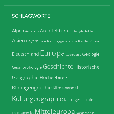
SCHLAGWORTE
Architektur
Alpen
Antarktis
Arktis
Archäologie
Asien
Bayern
Bevölkerungsgeographie
China
Brasilien
Europa
Deutschland
Geologie
Geographie
Geschichte
Historische
Geomorphologie
Geographie
Hochgebirge
Klimageographie
Klimawandel
Kulturgeographie
Kulturgeschichte
Mitteleuropa
Lateinamerika
Nordamerika