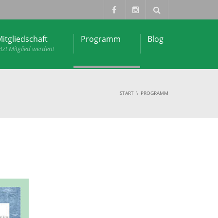
itgliedschaft
Programm
Blog
etzt Mitglied werden!
START
PROGRAMM