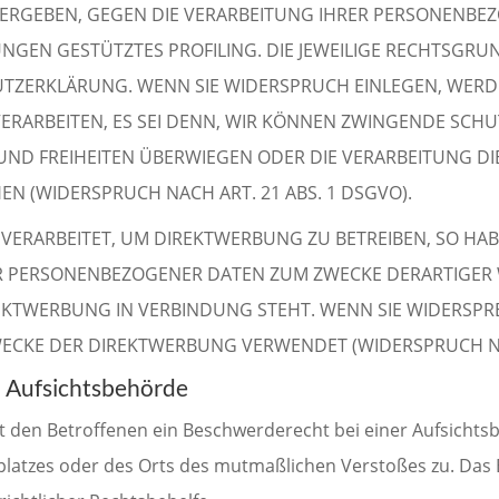
N ERGEBEN, GEGEN DIE VERARBEITUNG IHRER PERSONENB
MUNGEN GESTÜTZTES PROFILING. DIE JEWEILIGE RECHTSGR
UTZERKLÄRUNG. WENN SIE WIDERSPRUCH EINLEGEN, WERD
RARBEITEN, ES SEI DENN, WIR KÖNNEN ZWINGENDE SCH
E UND FREIHEITEN ÜBERWIEGEN ODER DIE VERARBEITUNG
 (WIDERSPRUCH NACH ART. 21 ABS. 1 DSGVO).
RARBEITET, UM DIREKTWERBUNG ZU BETREIBEN, SO HABE
ER PERSONENBEZOGENER DATEN ZUM ZWECKE DERARTIGER 
IREKTWERBUNG IN VERBINDUNG STEHT. WENN SIE WIDERS
ECKE DER DIREKTWERBUNG VERWENDET (WIDERSPRUCH NAC
n Aufsichtsbehörde
t den Betroffenen ein Beschwerderecht bei einer Aufsichts
tsplatzes oder des Orts des mutmaßlichen Verstoßes zu. D