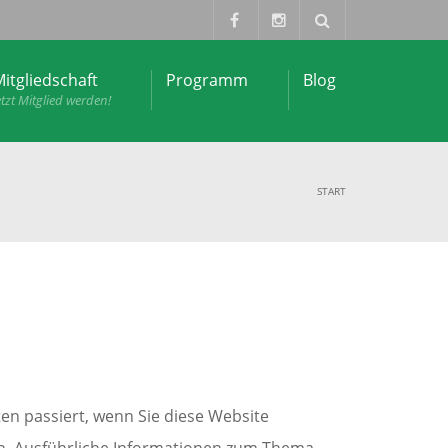
itgliedschaft
Programm
Blog
etzt Mitglied werden!
START
n passiert, wenn Sie diese Website
en. Ausführliche Informationen zum Thema