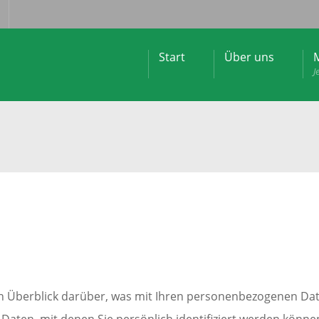
Start
Über uns
M
J
n Überblick darüber, was mit Ihren personenbezogenen Date
Daten, mit denen Sie persönlich identifiziert werden könn