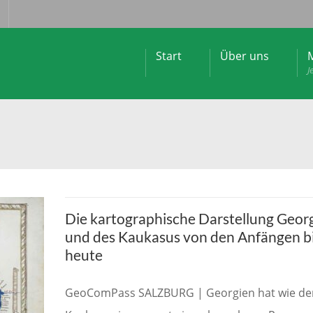
Start
Über uns
M
J
Die kartographische Darstellung Geor
und des Kaukasus von den Anfängen b
heute
GeoComPass SALZBURG | Georgien hat wie de