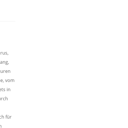
rus,
ang,
turen
he, vom
ts in
urch
ch für
n