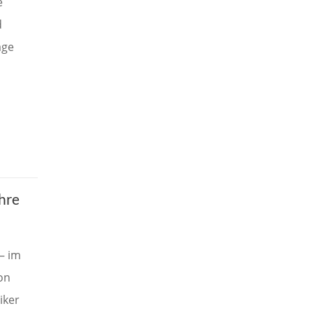
e
d
age
hre
– im
on
iker