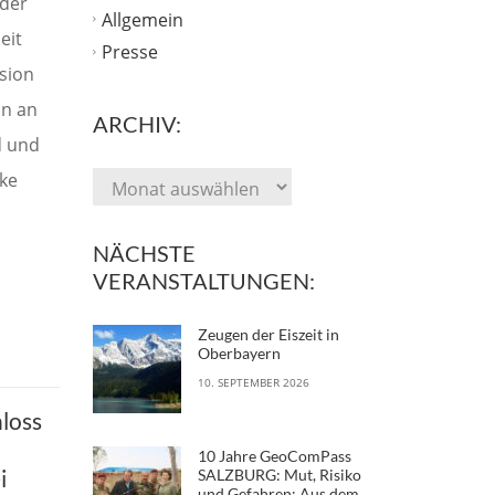
der
Allgemein
eit
Presse
sion
on an
ARCHIV:
d und
ike
.
NÄCHSTE
VERANSTALTUNGEN:
Zeugen der Eiszeit in
Oberbayern
10. SEPTEMBER 2026
loss
10 Jahre GeoComPass
i
SALZBURG: Mut, Risiko
und Gefahren: Aus dem