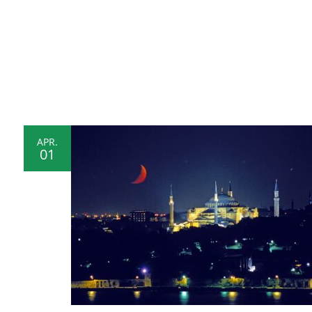
APR.
01