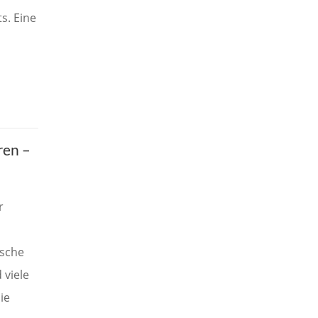
s. Eine
ren –
r
ische
 viele
ie