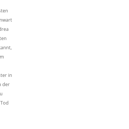
sten
enwart
drea
nten
annt,
em
ter in
n der
zu
 Tod