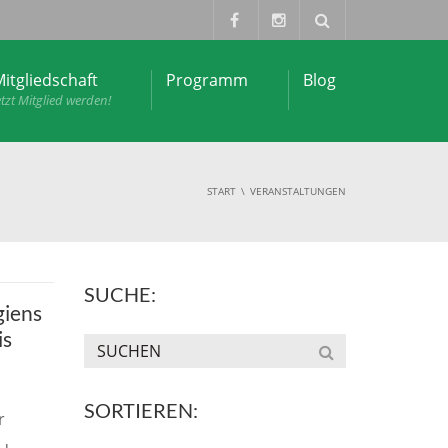
itgliedschaft
Programm
Blog
etzt Mitglied werden!
START
VERANSTALTUNGEN
SUCHE:
giens
is
SORTIEREN:
r