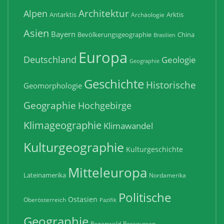
Architektur
Alpen
Antarktis
Arktis
Archäologie
Asien
Bayern
Bevölkerungsgeographie
China
Brasilien
Europa
Deutschland
Geologie
Geographie
Geschichte
Historische
Geomorphologie
Geographie
Hochgebirge
Klimageographie
Klimawandel
Kulturgeographie
Kulturgeschichte
Mitteleuropa
Lateinamerika
Nordamerika
Politische
Ostasien
Oberösterreich
Pazifik
Geographie
Regenwald
Ressourcen