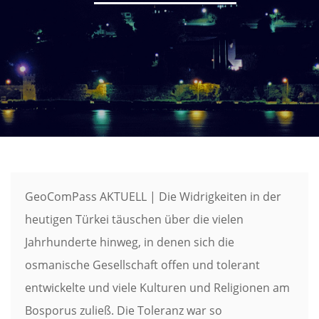
GeoComPass AKTUELL | Die Widrigkeiten in der
heutigen Türkei täuschen über die vielen
Jahrhunderte hinweg, in denen sich die
osmanische Gesellschaft offen und tolerant
entwickelte und viele Kulturen und Religionen am
Bosporus zuließ. Die Toleranz war so