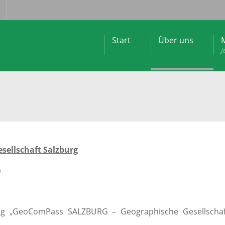
Start
Über uns
M
J
ellschaft Salzburg
)
dig „GeoComPass SALZBURG – Geographische Gesellscha