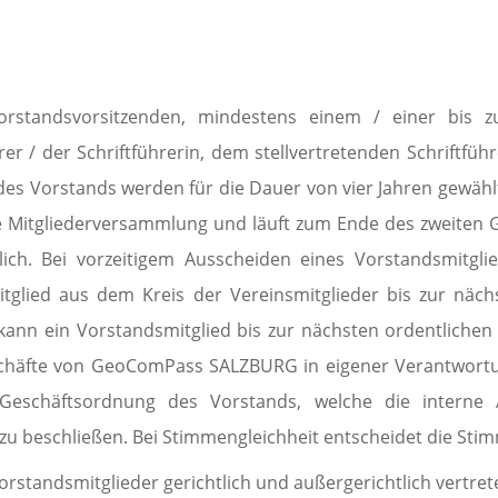
standsvorsitzenden, mindestens einem / einer bis zu
r / der Schriftführerin, dem stellvertretenden Schriftführe
r des Vorstands werden für die Dauer von vier Jahren gewähl
e Mitglieder­ver­sammlung und läuft zum Ende des zweiten Ge
ch. Bei vor­zeitigem Aus­scheiden eines Vorstandsmitgli
tglied aus dem Kreis der Ver­eins­mit­glie­der bis zur n
so kann ein Vorstandsmitglied bis zur nächsten ordentliche
schäfte von GeoComPass SALZBURG in eigener Ver­antwort
Geschäftsordnung des Vorstands, wel­che die interne Au
u beschließen. Bei Stim­mengleichheit ent­schei­det die Sti
tandsmitglieder gerichtlich und außer­gerichtlich vertret