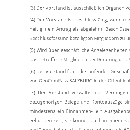
(3) Der Vorstand ist ausschließlich Organen 
(4) Der Vorstand ist beschlussfähig, wenn meh
heit gilt ein Antrag als abgelehnt. Beschlüs
Beschlussfassung beteiligten Mitgliedern zu 
(5) Wird über geschäftliche Angelegenheiten
das betroffe­ne Mitglied an der Beratung und
(6) Der Vorstand führt die laufenden Geschäf
von GeoComPass SALZBURG in der Öffentlichkei
(7) Der Vorstand verwaltet das Vermöge
dazugehörigen Be­lege und Kontoauszüge s
mindestens ein Ein­nah­men-, ein Ausgaben
gebunden sein; sie können auch in einem Buc
Verfügung halten; das Fi­nanzamt muss die