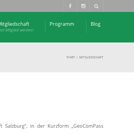
itgliedschaft
Programm
Blog
etzt Mitglied werden!
START
MITGLIEDSCHAFT
ft Salzburg“, in der Kurzform „GeoComPass