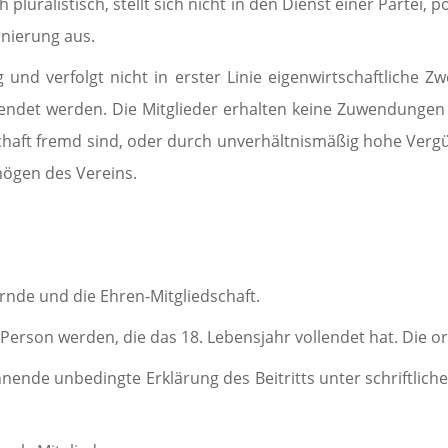
uralistisch, stellt sich nicht in den Dienst einer Partei, 
inierung aus.
und verfolgt nicht in erster Linie eigen­wirt­schaftlich
ndet werden. Die Mitglieder erhalten keine Zuwendun­gen a
aft fremd sind, oder durch un­ver­hältnismäßig hohe Vergü
mögen des Vereins.
rnde und die Ehren-Mit­glied­schaft.
e Person werden, die das 18. Le­bensjahr vollendet hat. Die 
nende unbedingte Er­klä­rung des Beitritts unter schriftl