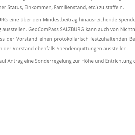
r Status, Ein­kom­men, Familienstand, etc.) zu staffeln.
URG eine über den Mindestbeitrag hin­aus­reichende Spend
g ausstellen. GeoComPass SALZBURG kann auch von Nichtm
s der Vorstand einen protokollarisch festzuhaltenden Be
n der Vorstand ebenfalls Spenden­quittungen ausstellen.
en auf Antrag eine Sonder­regelung zur Höhe und Entrichtung d