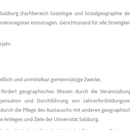
lzburg (Fachbereich Soziologie und Sozialgeographie der
Ver­eins­register einzutragen. Gerichtsstand für alle Strei
rjahr.
eßlich und unmittelbar gemeinnützige Zwecke.
rdert geographisches Wissen durch die Ver­an­stal­tung
ni­sation und Durchführung von Lehrerfortbildungs­ver­a
durch die Pflege des Aus­tauschs mit anderen geographisc
Anliegen und Ziele der Universität Salzburg.