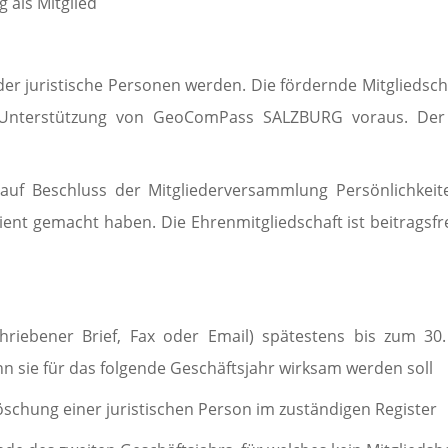
 als Mitglied
der juristische Personen wer­den. Die fördernde Mitgliedsch
ur Unterstützung von GeoComPass SALZBURG voraus. Der B
uf Beschluss der Mit­glie­der­ver­sammlung Persönlichke
nt gemacht haben. Die Ehrenmit­gliedschaft ist beitragsfrei
schriebener Brief, Fax oder Email) spätestens bis zum 3
n sie für das folgende Geschäftsjahr wirksam werden soll
schung einer juristi­schen Person im zuständigen Register