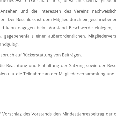
nde des zweiten Ge­schäfts­jahrs, für welches kein Mitglieds
s Ansehen und die Interessen des Vereins nachweisli
den. Der Beschluss ist dem Mitglied durch einge­schrie­be
ied kann dagegen beim Vorstand Beschwerde einlegen, d
gegebenen­falls einer außeror­dentlichen, Mitgliederve
endgültig.
nspruch auf Rückerstattung von Beiträgen.
 die Beachtung und Einhaltung der Satzung sowie der Besc
hlen u.a. die Teilnahme an der Mit­glie­derversammlung 
 Vorschlag des Vorstands den Mindestjahresbeitrag der ord