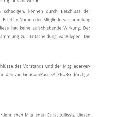
beitrag bezahlt wurde
ch schädigen, können durch Beschluss der
nen Brief im Namen der Mitgliederversammlung
iese hat keine aufschiebende Wir­kung. Der
rsammlung zur Entschei­dung vorzulegen. Die
hlüsse des Vorstands und der Mitglieder­ver­
und an den von GeoComPass SALZBURG durch­ge­
entlichen Mitglieder. Es ist zulässig, diesen