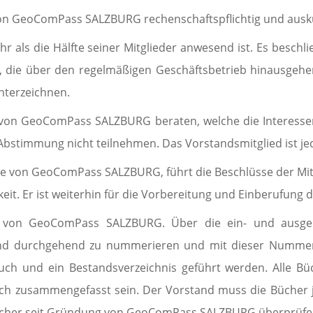
von GeoComPass SALZBURG rechen­schafts­pflichtig und ausk
r als die Hälfte seiner Mit­glie­der anwesend ist. Es besch
se, die über den regel­mäßigen Geschäftsbetrieb hinausgeh
unterzeichnen.
 von GeoComPass SALZBURG beraten, wel­che die Interesse
 Abstimmung nicht teilnehmen. Das Vorstandsmitglied ist j
te von GeoComPass SALZBURG, führt die Beschlüsse der Mit
t. Er ist weiterhin für die Vor­be­reitung und Einberufung
n von GeoComPass SALZBURG. Über die ein- und ausgeh
ind durchgehend zu nummerieren und mit dieser Num­mer
buch und ein Bestandsverzeichnis geführt werden. Alle B
h zusammengefasst sein. Der Vorstand muss die Bü­cher j
 Bücher seit Gründung von GeoComPass SALZBURG überprüfe