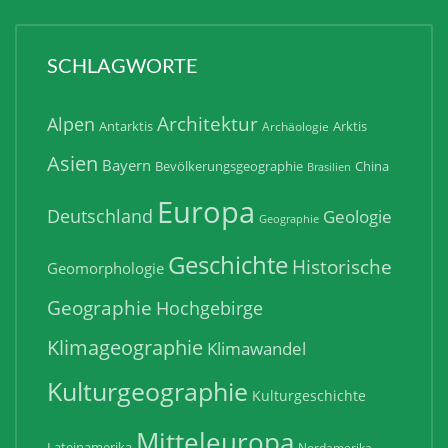
SCHLAGWORTE
Architektur
Alpen
Antarktis
Arktis
Archäologie
Asien
Bayern
Bevölkerungsgeographie
China
Brasilien
Europa
Deutschland
Geologie
Geographie
Geschichte
Historische
Geomorphologie
Geographie
Hochgebirge
Klimageographie
Klimawandel
Kulturgeographie
Kulturgeschichte
Mitteleuropa
Lateinamerika
Nordamerika