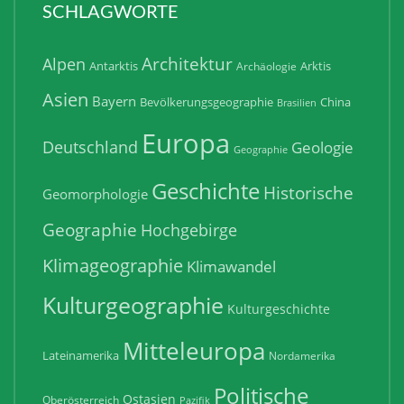
SCHLAGWORTE
Architektur
Alpen
Antarktis
Arktis
Archäologie
Asien
Bayern
Bevölkerungsgeographie
China
Brasilien
Europa
Deutschland
Geologie
Geographie
Geschichte
Historische
Geomorphologie
Geographie
Hochgebirge
Klimageographie
Klimawandel
Kulturgeographie
Kulturgeschichte
Mitteleuropa
Lateinamerika
Nordamerika
Politische
Ostasien
Oberösterreich
Pazifik