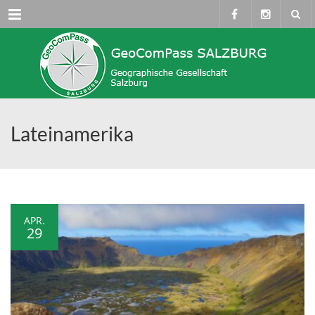
Menü
Lateinamerika
APR.
29