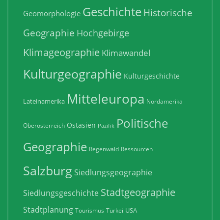
Geschichte
Historische
Geomorphologie
Geographie
Hochgebirge
Klimageographie
Klimawandel
Kulturgeographie
Kulturgeschichte
Mitteleuropa
Lateinamerika
Nordamerika
Politische
Ostasien
Oberösterreich
Pazifik
Geographie
Regenwald
Ressourcen
Salzburg
Siedlungsgeographie
Stadtgeographie
Siedlungsgeschichte
Stadtplanung
USA
Tourismus
Türkei