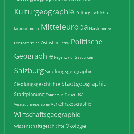
Kulturgeographie
Kulturgeschichte
Mitteleuropa
Lateinamerika
Nordamerika
Politische
Ostasien
Oberösterreich
Pazifik
Geographie
Regenwald
Ressourcen
Salzburg
Siedlungsgeographie
Stadtgeographie
Siedlungsgeschichte
Stadtplanung
USA
Tourismus
Türkei
Verkehrsgeographie
Vegetationsgeographie
Wirtschaftsgeographie
Ökologie
Wissenschaftsgeschichte