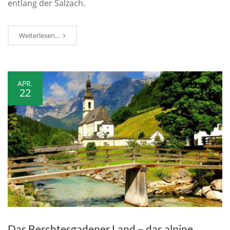
entlang der Salzach.
Weiterlesen...
APR.
22
Das Berchtesgadener Land – das alpine