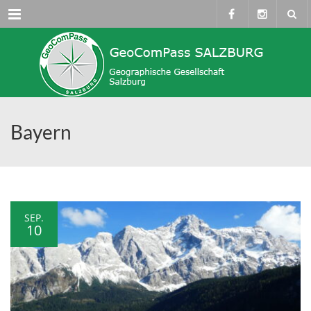
Menü
Bayern
SEP.
10