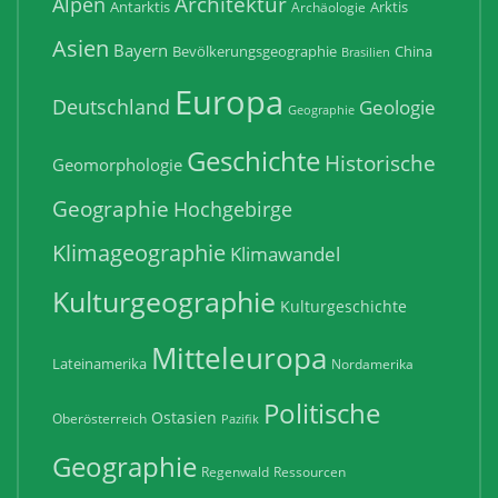
Architektur
Alpen
Antarktis
Arktis
Archäologie
Asien
Bayern
Bevölkerungsgeographie
China
Brasilien
Europa
Deutschland
Geologie
Geographie
Geschichte
Historische
Geomorphologie
Geographie
Hochgebirge
Klimageographie
Klimawandel
Kulturgeographie
Kulturgeschichte
Mitteleuropa
Lateinamerika
Nordamerika
Politische
Ostasien
Oberösterreich
Pazifik
Geographie
Regenwald
Ressourcen