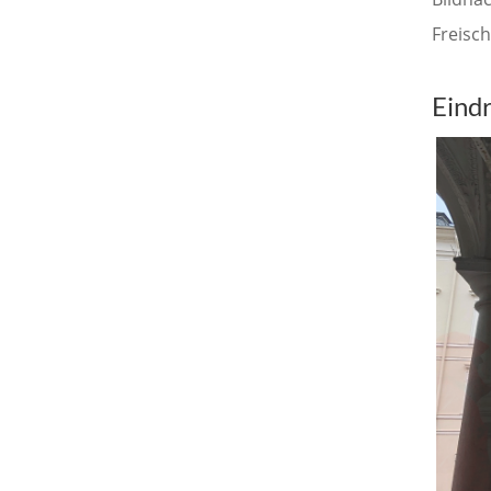
Freisc
Eind