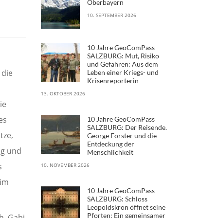
Oberbayern
10. SEPTEMBER 2026
10 Jahre GeoComPass
SALZBURG: Mut, Risiko
und Gefahren: Aus dem
 die
Leben einer Kriegs- und
Krisenreporterin
13. OKTOBER 2026
ie
es
10 Jahre GeoComPass
SALZBURG: Der Reisende.
tze,
George Forster und die
Entdeckung der
ng und
Menschlichkeit
s
10. NOVEMBER 2026
 im
10 Jahre GeoComPass
SALZBURG: Schloss
Leopoldskron öffnet seine
Pforten: Ein gemeinsamer
h, Gabi