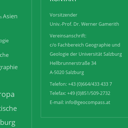
Forster und die
tdeckung der Menschlichkeit
NOVEMBER 2026 19:30
KONTAKT
Vorsitzender
Asien
is
Univ.-Prof. Dr. Werner Gamerith
Vereinsanschrift:
ogie
c/o Fachbereich Geographie und
sche
Geologie der Universität Salzburg