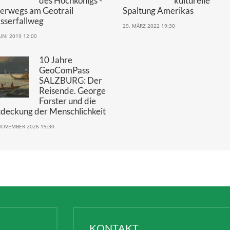
nliche Vorträge
“Erz der Alpen
“This Land is Y
UNESCO Global
Land, This Land
Geopark”:
My Land”? – D
Bergbau am Fuße
ethnisch-
des Hochkönigs -
kulturelle
terwegs am Geotrail
Spaltung Amerikas
sserfallweg
29. MÄRZ 2022 19:30
JUNI 2019 12:00
10 Jahre
GeoComPass
SALZBURG: Der
Reisende. George