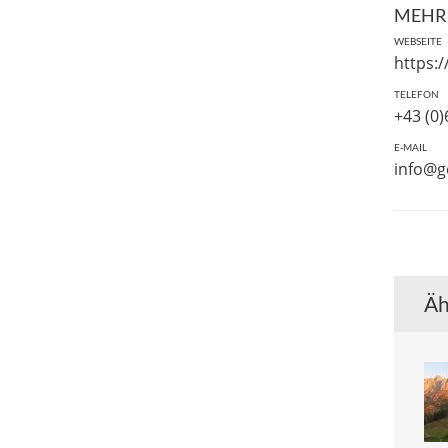
SCHLAGWO
ARCHITEKT
ÖSTERREIC
+ GO
MEHR
WEBSEITE
https:
TELEFON
+43 (0
E-MAIL
info@g