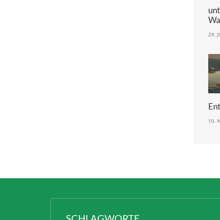
Äh
un
Wa
29. 