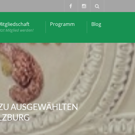
itgliedschaft
Programm
Blog
etzt Mitglied werden!
 ZU AUSGEWÄHLTEN
LZBURG