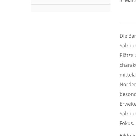
3. Mai 
Die Ba
Salzbu
Plätze
charakt
mittela
Norden
besond
Erweit
Salzbu
Fokus.
Bildna