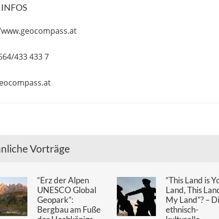
RTE:
|
|
|
|
|
|
UR
BAROCK
EUROPA
GESCHICHTE
KULTURGEOGRAPHIE
KUNSTGESCHICHTE
M
|
|
H
SALZBURG
STADTGEOGRAPHIE
OGLE CALENDAR
+ ICAL IMPORT
 INFOS
//www.geocompass.at
)664/433 433 7
eocompass.at