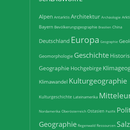
En
10. 
SCHLAGWORTE
Architektur
Alpen
Antarktis
Arkt
Archäologie
Bayern
Bevölkerungsgeographie
China
Brasilien
Europa
Deutschland
Geol
Geographie
Geschichte
Histori