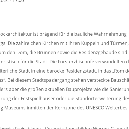
2024 - 17:00
rockarchitektur ist prägend für die bauliche Wahrnehmung
rgs. Die zahlreichen Kirchen mit ihren Kuppeln und Türmen,
 um den Dom, die Brunnen sowie die Residenzgebäude sind
eristisch für die Stadt. Die Fürsterzbischöfe verwandelten d
lterliche Stadt in eine barocke Residenzstadt, in das „Rom d
s“. Bei diesem Stadtspaziergang stehen versteckte Bauschä
ers aber die großen aktuellen Bauprojekte wie die Sanieru
erung der Festspielhäuser oder die Standorterweiterung de
rg Museums inmitten der Kernzone des UNESCO Welterbes
chweis: Freischlager, Veranstaltungsbilder: Werner Gamerit