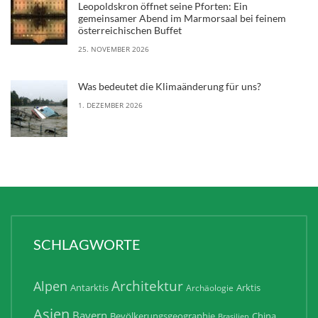
Leopoldskron öffnet seine Pforten: Ein
gemeinsamer Abend im Marmorsaal bei feinem
österreichischen Buffet
25. NOVEMBER 2026
Was bedeutet die Klimaänderung für uns?
1. DEZEMBER 2026
SCHLAGWORTE
Architektur
Alpen
Antarktis
Arktis
Archäologie
Asien
Bayern
Bevölkerungsgeographie
China
Brasilien