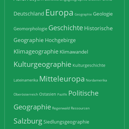
Europa
Deutschland
Geologie
Geographie
Geschichte
Historische
Geomorphologie
Geographie
Hochgebirge
Klimageographie
Klimawandel
Kulturgeographie
Kulturgeschichte
Mitteleuropa
Lateinamerika
Nordamerika
Politische
Ostasien
Oberösterreich
Pazifik
Geographie
Regenwald
Ressourcen
Salzburg
Siedlungsgeographie