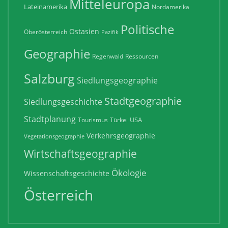
Mitteleuropa
Lateinamerika
Nordamerika
Politische
Ostasien
Oberösterreich
Pazifik
Geographie
Regenwald
Ressourcen
Salzburg
Siedlungsgeographie
Stadtgeographie
Siedlungsgeschichte
Stadtplanung
USA
Tourismus
Türkei
Verkehrsgeographie
Vegetationsgeographie
Wirtschaftsgeographie
Ökologie
Wissenschaftsgeschichte
Österreich