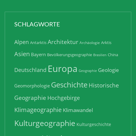
SCHLAGWORTE
Architektur
Alpen
Antarktis
Arktis
Archäologie
Asien
Bayern
Bevölkerungsgeographie
China
Brasilien
Europa
Deutschland
Geologie
Geographie
Geschichte
Historische
Geomorphologie
Geographie
Hochgebirge
Klimageographie
Klimawandel
Kulturgeographie
Kulturgeschichte