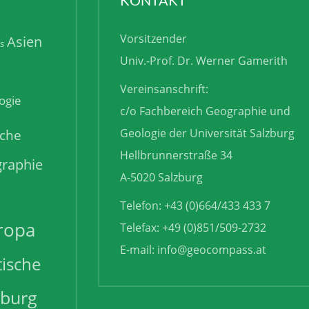
Vorsitzender
Asien
is
Univ.-Prof. Dr. Werner Gamerith
Vereinsanschrift:
ogie
c/o Fachbereich Geographie und
sche
Geologie der Universität Salzburg
Hellbrunnerstraße 34
raphie
A-5020 Salzburg
Telefon: +43 (0)664/433 433 7
ropa
Telefax: +49 (0)851/509-2732
E-mail:
info@geocompass.at
tische
zburg