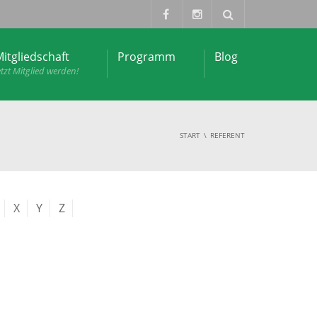
itgliedschaft
Programm
Blog
etzt Mitglied werden!
START
REFERENT
X
Y
Z