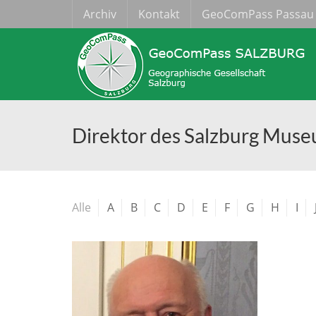
Archiv
Kontakt
GeoComPass Passau
Direktor des Salzburg Muse
Alle
A
B
C
D
E
F
G
H
I