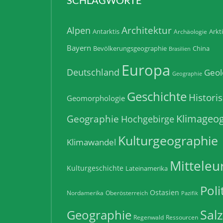
Architektur
Alpen
Antarktis
Arkt
Archäologie
Bayern
Bevölkerungsgeographie
China
Brasilien
Europa
Deutschland
Geol
Geographie
Geschichte
Histori
Geomorphologie
Klimageog
Geographie
Hochgebirge
Kulturgeographie
Klimawandel
Mitteleu
Kulturgeschichte
Lateinamerika
Poli
Ostasien
Nordamerika
Oberösterreich
Pazifik
Sal
Geographie
Regenwald
Ressourcen