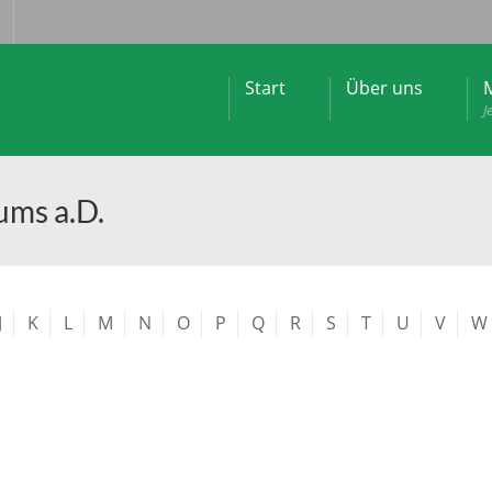
Start
Über uns
M
J
ums a.D.
J
K
L
M
N
O
P
Q
R
S
T
U
V
W