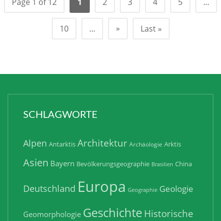
Page 1 of 12
1
2
3
4
5
...
»
10
...
Last »
SCHLAGWORTE
Architektur
Alpen
Antarktis
Arktis
Archäologie
Asien
Bayern
Bevölkerungsgeographie
China
Brasilien
Europa
Deutschland
Geologie
Geographie
Geschichte
Historische
Geomorphologie