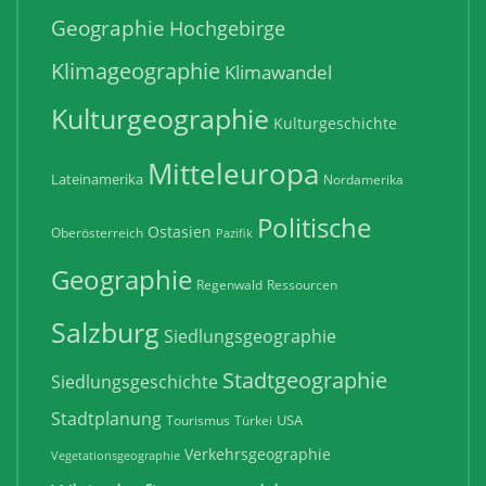
Geographie
Hochgebirge
Klimageographie
Klimawandel
Kulturgeographie
Kulturgeschichte
Mitteleuropa
Lateinamerika
Nordamerika
Politische
Ostasien
Oberösterreich
Pazifik
Geographie
Regenwald
Ressourcen
Salzburg
Siedlungsgeographie
Stadtgeographie
Siedlungsgeschichte
Stadtplanung
USA
Tourismus
Türkei
Verkehrsgeographie
Vegetationsgeographie