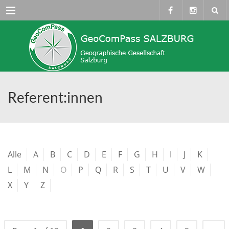
Menü
Referent:innen
Alle
A
B
C
D
E
F
G
H
I
J
K
L
M
N
O
P
Q
R
S
T
U
V
W
X
Y
Z