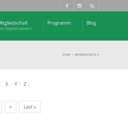
itgliedschaft
Programm
Blog
etzt Mitglied werden!
START
REFERENT
SEITE 3
X
Y
Z
»
Last »