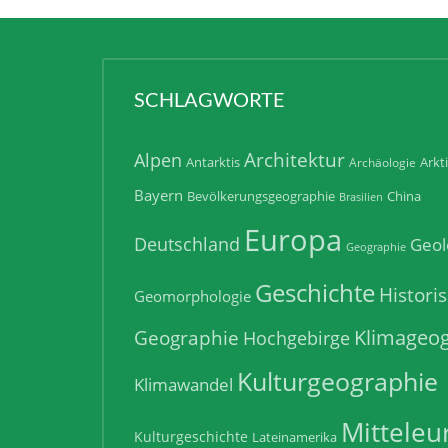
SCHLAGWORTE
Architektur
Alpen
Antarktis
Arkt
Archäologie
Bayern
Bevölkerungsgeographie
China
Brasilien
Europa
Deutschland
Geol
Geographie
Geschichte
Histori
Geomorphologie
Klimageog
Geographie
Hochgebirge
Kulturgeographie
Klimawandel
Mitteleu
Kulturgeschichte
Lateinamerika