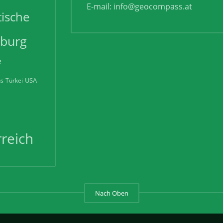
E-mail:
info@geocompass.at
tische
zburg
e
USA
us
Türkei
reich
Nach Oben