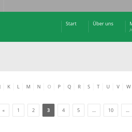
Start
Über uns
M
J
J
K
L
M
N
O
P
Q
R
S
T
U
V
W
«
1
2
3
4
5
...
10
...