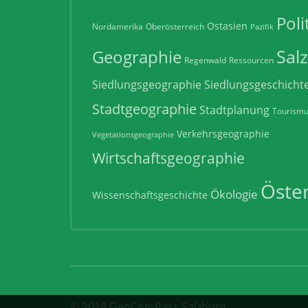
Poli
Ostasien
Nordamerika
Oberösterreich
Pazifik
Sal
Geographie
Regenwald
Ressourcen
Siedlungsgeographie
Siedlungsgeschicht
Stadtgeographie
Stadtplanung
Tourism
Verkehrsgeographie
Vegetationsgeographie
Wirtschaftsgeographie
Öster
Ökologie
Wissenschaftsgeschichte
© 2018 GeoComPass Salzburg