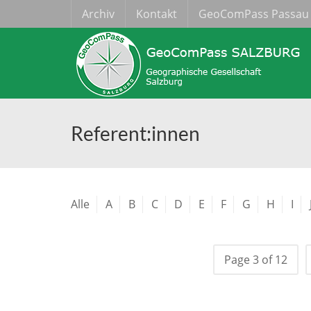
Archiv
Kontakt
GeoComPass Passau
Referent:innen
Alle
A
B
C
D
E
F
G
H
I
Page 3 of 12