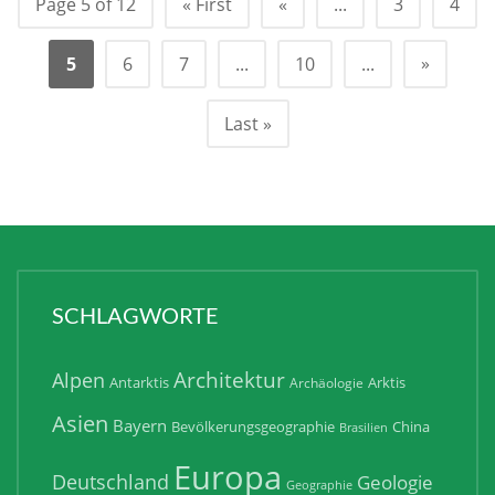
Page 5 of 12
« First
«
...
3
4
»
5
6
7
...
10
...
Last »
SCHLAGWORTE
Architektur
Alpen
Antarktis
Arktis
Archäologie
Asien
Bayern
Bevölkerungsgeographie
China
Brasilien
Europa
Deutschland
Geologie
Geographie