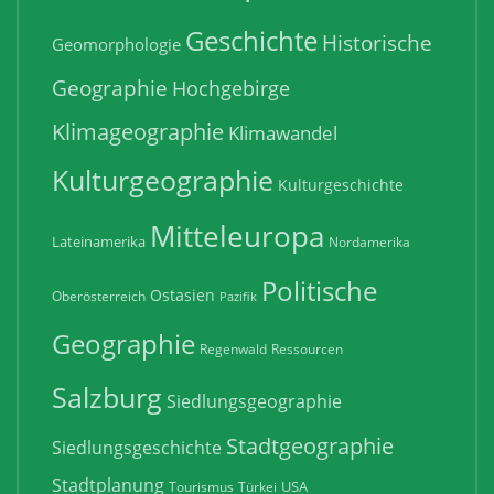
Geschichte
Historische
Geomorphologie
Geographie
Hochgebirge
Klimageographie
Klimawandel
Kulturgeographie
Kulturgeschichte
Mitteleuropa
Lateinamerika
Nordamerika
Politische
Ostasien
Oberösterreich
Pazifik
Geographie
Regenwald
Ressourcen
Salzburg
Siedlungsgeographie
Stadtgeographie
Siedlungsgeschichte
Stadtplanung
USA
Tourismus
Türkei