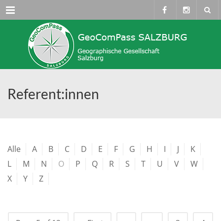
Menü
Referent:innen
Alle
A
B
C
D
E
F
G
H
I
J
K
L
M
N
O
P
Q
R
S
T
U
V
W
X
Y
Z