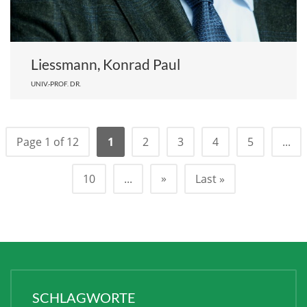
Liessmann, Konrad Paul
UNIV.-PROF. DR.
Page 1 of 12
1
2
3
4
5
...
»
10
...
Last »
SCHLAGWORTE