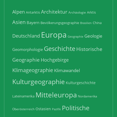
Architektur
Alpen
Antarktis
Arktis
Archäologie
Asien
Bayern
Bevölkerungsgeographie
China
Brasilien
Europa
Deutschland
Geologie
Geographie
Geschichte
Historische
Geomorphologie
Geographie
Hochgebirge
Klimageographie
Klimawandel
Kulturgeographie
Kulturgeschichte
Mitteleuropa
Lateinamerika
Nordamerika
Politische
Ostasien
Oberösterreich
Pazifik