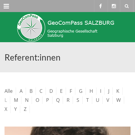
Menü
Referent:innen
Alle
A
B
C
D
E
F
G
H
I
J
K
L
M
N
O
P
Q
R
S
T
U
V
W
X
Y
Z