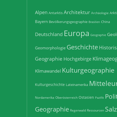
Architektur
Alpen
Antarktis
Arkt
Archäologie
Bayern
Bevölkerungsgeographie
China
Brasilien
Europa
Deutschland
Geol
Geographie
Geschichte
Histori
Geomorphologie
Klimageog
Geographie
Hochgebirge
Kulturgeographie
Klimawandel
Mitteleu
Kulturgeschichte
Lateinamerika
Poli
Ostasien
Nordamerika
Oberösterreich
Pazifik
Sal
Geographie
Regenwald
Ressourcen