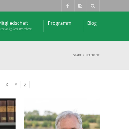
itgliedschaft
Programm
Blog
etzt Mitglied werden!
START
REFERENT
X
Y
Z