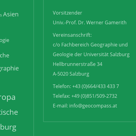
Vorsitzender
Asien
is
Univ.-Prof. Dr. Werner Gamerith
Vereinsanschrift:
ogie
c/o Fachbereich Geographie und
sche
Geologie der Universität Salzburg
Hellbrunnerstraße 34
raphie
A-5020 Salzburg
Telefon: +43 (0)664/433 433 7
ropa
Telefax: +49 (0)851/509-2732
E-mail:
info@geocompass.at
tische
zburg