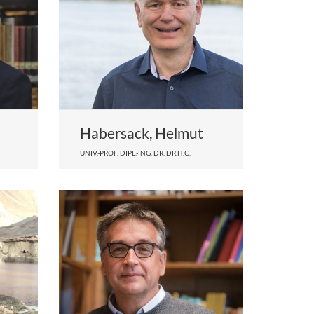
Habersack, Helmut
UNIV.-PROF. DIPL.-ING. DR. DR.H.C.