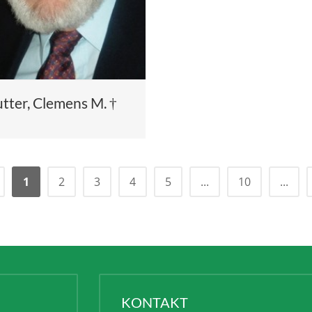
tter, Clemens M. †
1
2
3
4
5
...
10
...
KONTAKT