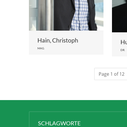
Hain, Christoph
Hu
MAG.
DR.
Page 1 of 12
SCHLAGWORTE