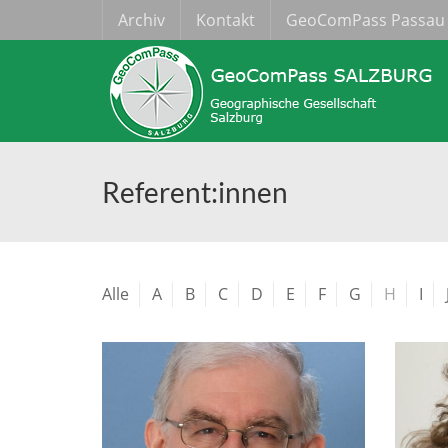
Archiv
Kontakt
GeoComPass Passau
Referent:innen
Alle
A
B
C
D
E
F
G
H
I