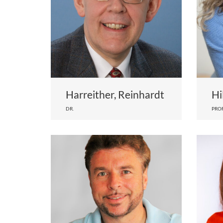
Harreither, Reinhardt
Hi
DR.
PROF