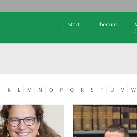
Start
Über uns
M
J
J
K
L
M
N
O
P
Q
R
S
T
U
V
W