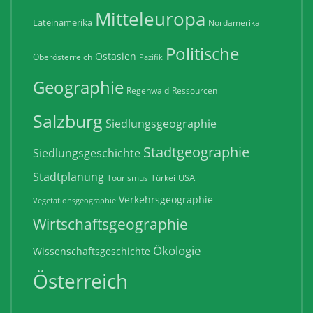
Mitteleuropa
Lateinamerika
Nordamerika
Politische
Ostasien
Oberösterreich
Pazifik
Geographie
Regenwald
Ressourcen
Salzburg
Siedlungsgeographie
Stadtgeographie
Siedlungsgeschichte
Stadtplanung
USA
Tourismus
Türkei
Verkehrsgeographie
Vegetationsgeographie
Wirtschaftsgeographie
Ökologie
Wissenschaftsgeschichte
Österreich