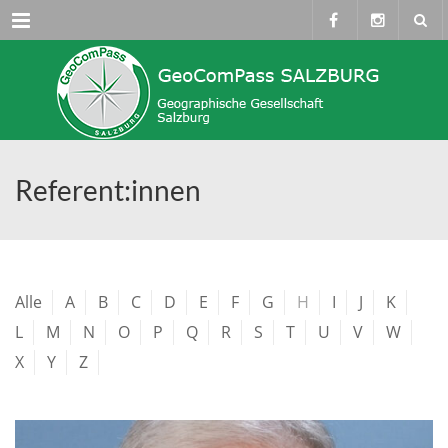
Menü
Referent:innen
Alle
A
B
C
D
E
F
G
H
I
J
K
L
M
N
O
P
Q
R
S
T
U
V
W
X
Y
Z