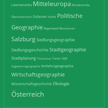
Mitteleuropa
Lateinamerika
Nordamerika
Politische
Ostasien
Oberösterreich
Pazifik
Geographie
Regenwald
Ressourcen
Salzburg
Siedlungsgeographie
Stadtgeographie
Siedlungsgeschichte
Stadtplanung
USA
Tourismus
Türkei
Verkehrsgeographie
Vegetationsgeographie
Wirtschaftsgeographie
Ökologie
Wissenschaftsgeschichte
Österreich