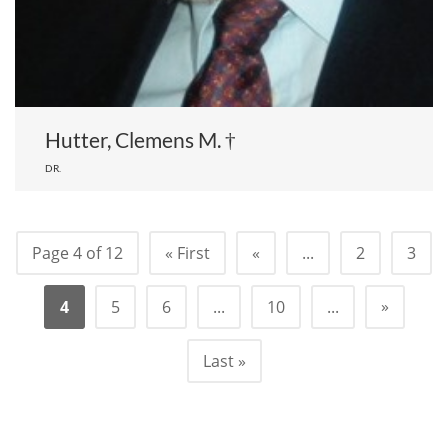
Hutter, Clemens M. †
DR.
Page 4 of 12
« First
«
...
2
3
»
4
5
6
...
10
...
Last »