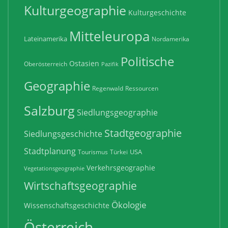
Kulturgeographie
Kulturgeschichte
Mitteleuropa
Lateinamerika
Nordamerika
Politische
Ostasien
Oberösterreich
Pazifik
Geographie
Regenwald
Ressourcen
Salzburg
Siedlungsgeographie
Stadtgeographie
Siedlungsgeschichte
Stadtplanung
USA
Tourismus
Türkei
Verkehrsgeographie
Vegetationsgeographie
Wirtschaftsgeographie
Ökologie
Wissenschaftsgeschichte
Österreich