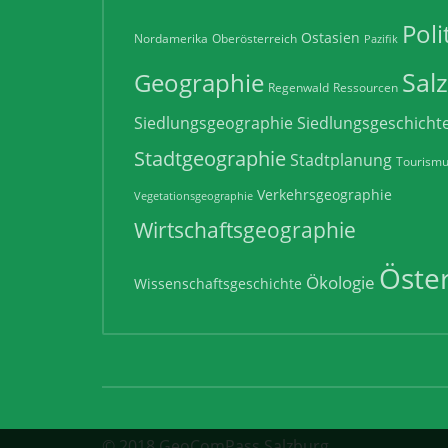
Poli
Ostasien
Nordamerika
Oberösterreich
Pazifik
Sal
Geographie
Regenwald
Ressourcen
Siedlungsgeographie
Siedlungsgeschicht
Stadtgeographie
Stadtplanung
Tourism
Verkehrsgeographie
Vegetationsgeographie
Wirtschaftsgeographie
Öster
Ökologie
Wissenschaftsgeschichte
© 2018 GeoComPass Salzburg