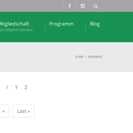
itgliedschaft
Programm
Blog
etzt Mitglied werden!
START
REFERENT
X
Y
Z
»
Last »