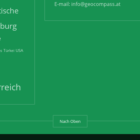
E-mail:
info@geocompass.at
tische
zburg
e
USA
us
Türkei
reich
Nach Oben