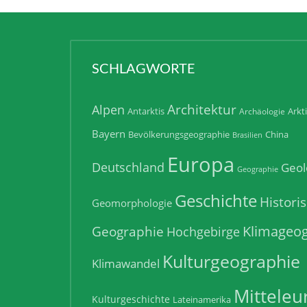
SCHLAGWORTE
Architektur
Alpen
Antarktis
Arkt
Archäologie
Bayern
Bevölkerungsgeographie
China
Brasilien
Europa
Deutschland
Geol
Geographie
Geschichte
Histori
Geomorphologie
Klimageog
Geographie
Hochgebirge
Kulturgeographie
Klimawandel
Mitteleu
Kulturgeschichte
Lateinamerika