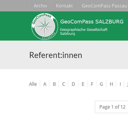
Archiv
Kontakt
GeoComPass Passau
Referent:innen
Alle
A
B
C
D
E
F
G
H
I
Page 1 of 12