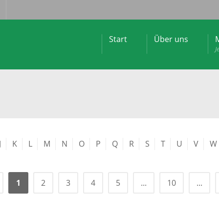
Start
Über uns
M
J
J
K
L
M
N
O
P
Q
R
S
T
U
V
W
1
2
3
4
5
...
10
...