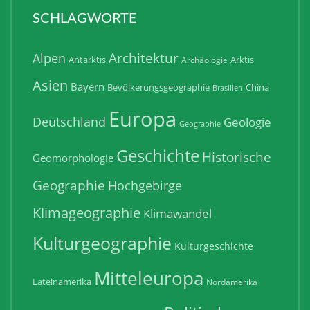
SCHLAGWORTE
Architektur
Alpen
Antarktis
Arktis
Archäologie
Asien
Bayern
Bevölkerungsgeographie
China
Brasilien
Europa
Deutschland
Geologie
Geographie
Geschichte
Historische
Geomorphologie
Geographie
Hochgebirge
Klimageographie
Klimawandel
Kulturgeographie
Kulturgeschichte
Mitteleuropa
Lateinamerika
Nordamerika