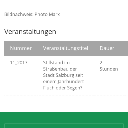
Bildnachweis: Photo Marx
Veranstaltungen
Nummer
Veranstaltungstitel
Dauer
11_2017
Stillstand im
2
Straßenbau der
Stunden
Stadt Salzburg seit
einem Jahrhundert –
Fluch oder Segen?