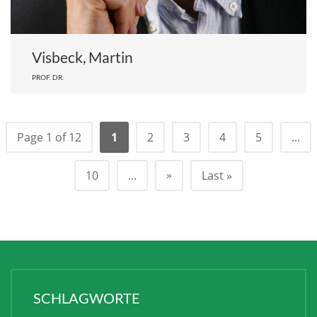
Visbeck, Martin
PROF. DR.
Page 1 of 12
1
2
3
4
5
...
»
10
...
Last »
SCHLAGWORTE