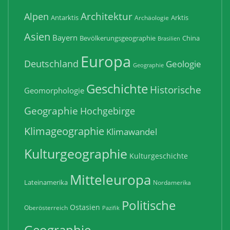
Architektur
Alpen
Antarktis
Arktis
Archäologie
Asien
Bayern
Bevölkerungsgeographie
China
Brasilien
Europa
Deutschland
Geologie
Geographie
Geschichte
Historische
Geomorphologie
Geographie
Hochgebirge
Klimageographie
Klimawandel
Kulturgeographie
Kulturgeschichte
Mitteleuropa
Lateinamerika
Nordamerika
Politische
Ostasien
Oberösterreich
Pazifik
Geographie