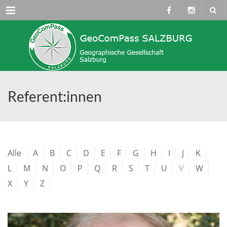
Menü
Referent:innen
Alle
A
B
C
D
E
F
G
H
I
J
K
L
M
N
O
P
Q
R
S
T
U
V
W
X
Y
Z