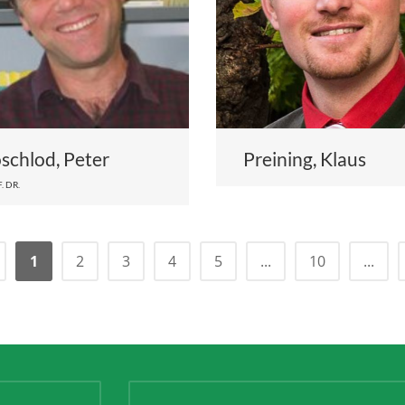
schlod, Peter
Preining, Klaus
. DR.
1
2
3
4
5
...
10
...