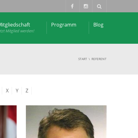
itgliedschaft
Programm
Blog
etzt Mitglied werden!
START
REFERENT
X
Y
Z