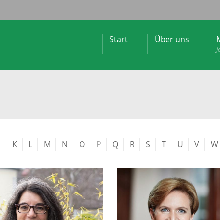
Start
Über uns
M
J
J
K
L
M
N
O
P
Q
R
S
T
U
V
W