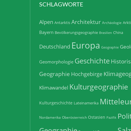
SCHLAGWORTE
Architektur
Alpen
Antarktis
Arkt
Archäologie
Bayern
Bevölkerungsgeographie
China
Brasilien
Europa
Deutschland
Geol
Geographie
Geschichte
Histori
Geomorphologie
Klimageog
Geographie
Hochgebirge
Kulturgeographie
Klimawandel
Mitteleu
Kulturgeschichte
Lateinamerika
Poli
Ostasien
Nordamerika
Oberösterreich
Pazifik
Sal
Geographie