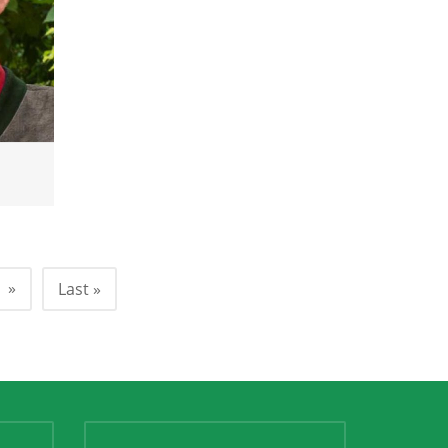
»
Last »