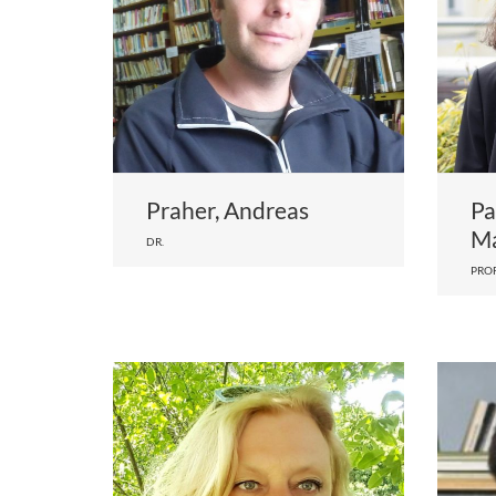
Praher, Andreas
Pa
Ma
DR.
PROF