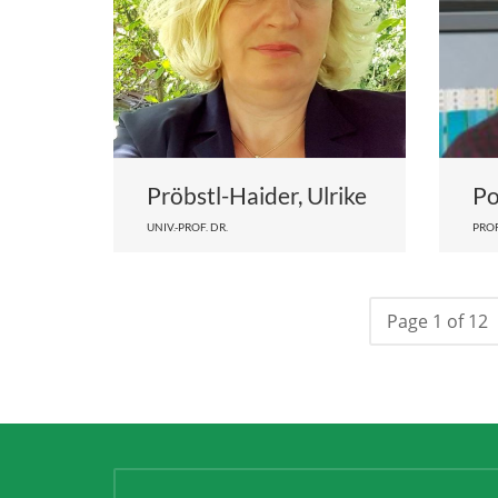
Pröbstl-Haider, Ulrike
Po
UNIV.-PROF. DR.
PROF
Page 1 of 12