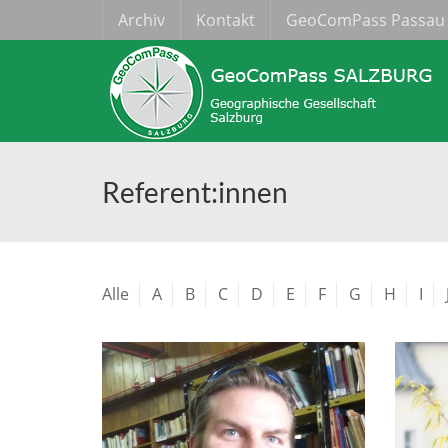
Archiv
Kontakt
GeoComPass Passau
Referent:innen
Alle
A
B
C
D
E
F
G
H
I