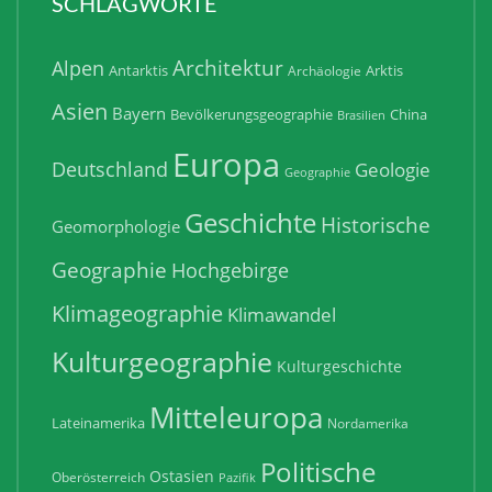
SCHLAGWORTE
Architektur
Alpen
Antarktis
Arktis
Archäologie
Asien
Bayern
Bevölkerungsgeographie
China
Brasilien
Europa
Deutschland
Geologie
Geographie
Geschichte
Historische
Geomorphologie
Geographie
Hochgebirge
Klimageographie
Klimawandel
Kulturgeographie
Kulturgeschichte
Mitteleuropa
Lateinamerika
Nordamerika
Politische
Ostasien
Oberösterreich
Pazifik