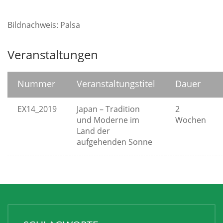
Bildnachweis: Palsa
Veranstaltungen
Nummer
Veranstaltungstitel
Dauer
EX14_2019
Japan – Tradition
2
und Moderne im
Wochen
Land der
aufgehenden Sonne