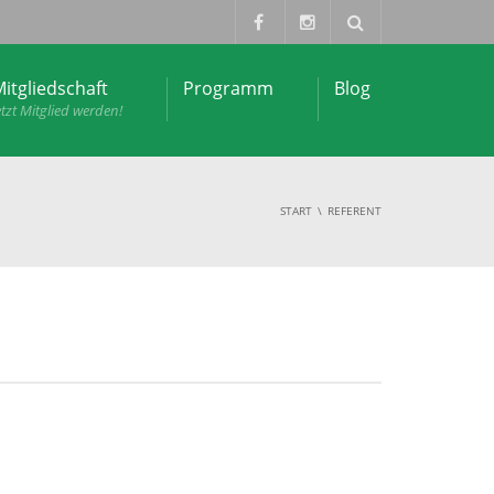
itgliedschaft
Programm
Blog
etzt Mitglied werden!
START
REFERENT