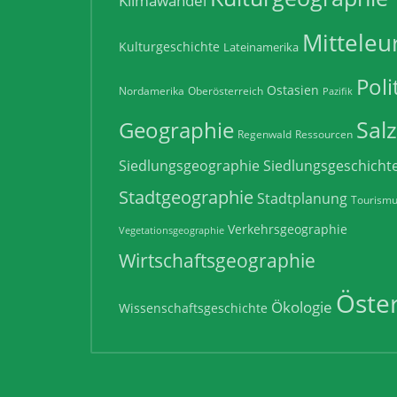
Klimawandel
Mitteleu
Kulturgeschichte
Lateinamerika
Poli
Ostasien
Nordamerika
Oberösterreich
Pazifik
Sal
Geographie
Regenwald
Ressourcen
Siedlungsgeographie
Siedlungsgeschicht
Stadtgeographie
Stadtplanung
Tourism
Verkehrsgeographie
Vegetationsgeographie
Wirtschaftsgeographie
Öster
Ökologie
Wissenschaftsgeschichte