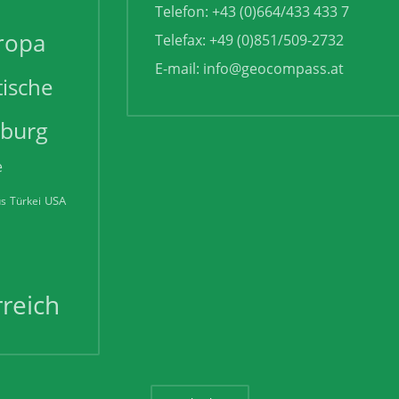
Telefon: +43 (0)664/433 433 7
ropa
Telefax: +49 (0)851/509-2732
E-mail:
info@geocompass.at
tische
zburg
e
USA
us
Türkei
reich