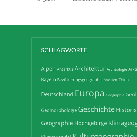
SCHLAGWORTE
Architektur
Alpen
Antarktis
Arkt
Archäologie
Bayern
Bevölkerungsgeographie
China
Brasilien
Europa
Deutschland
Geol
Geographie
Geschichte
Histori
Geomorphologie
Klimageog
Geographie
Hochgebirge
Kulturgeographie