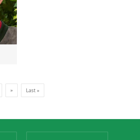
»
Last »