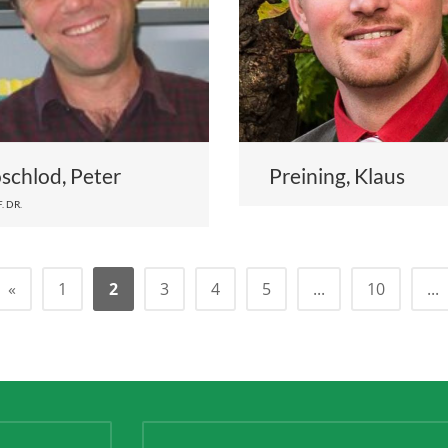
schlod, Peter
Preining, Klaus
. DR.
«
1
2
3
4
5
...
10
...