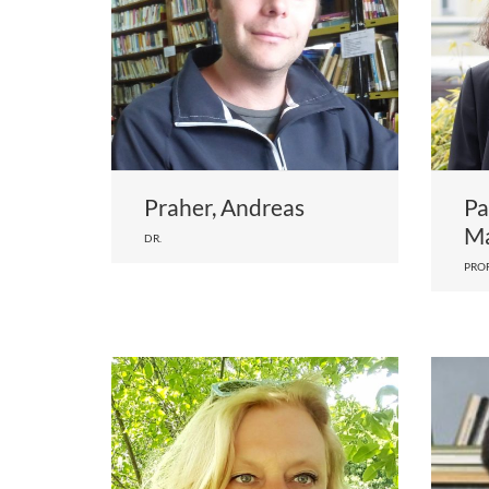
Praher, Andreas
Pa
Ma
DR.
PROF