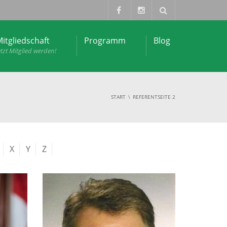
itgliedschaft
Programm
Blog
etzt Mitglied werden!
START
REFERENT
SEITE 2
X
Y
Z