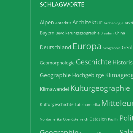
SCHLAGWORTE
Architektur
Alpen
Antarktis
Arkt
Archäologie
Bayern
Bevölkerungsgeographie
China
Brasilien
Europa
Deutschland
Geol
Geographie
Geschichte
Histori
Geomorphologie
Klimageog
Geographie
Hochgebirge
Kulturgeographie
Klimawandel
Mitteleu
Kulturgeschichte
Lateinamerika
Poli
Ostasien
Nordamerika
Oberösterreich
Pazifik
Sal
Geographie