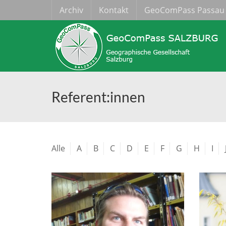
Archiv
Kontakt
GeoComPass Passau
Referent:innen
Alle
A
B
C
D
E
F
G
H
I