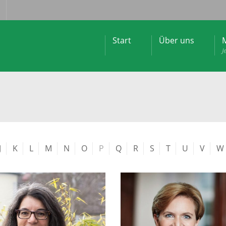
Start
Über uns
M
J
J
K
L
M
N
O
P
Q
R
S
T
U
V
W