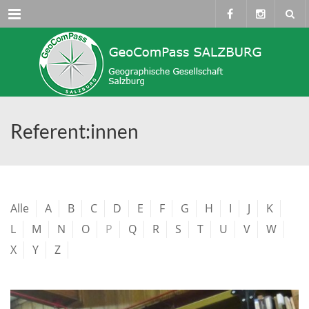
Menü
Referent:innen
Alle
A
B
C
D
E
F
G
H
I
J
K
L
M
N
O
P
Q
R
S
T
U
V
W
X
Y
Z