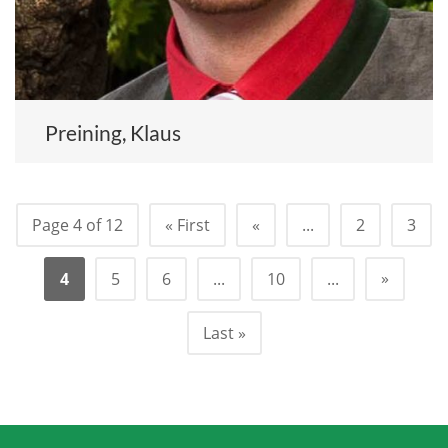
Preining, Klaus
Page 4 of 12
« First
«
...
2
3
»
4
5
6
...
10
...
Last »