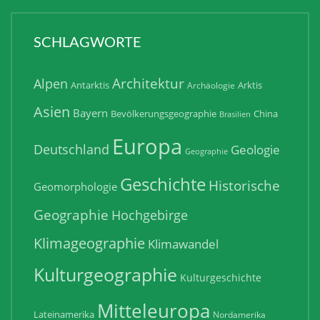
SCHLAGWORTE
Architektur
Alpen
Antarktis
Arktis
Archäologie
Asien
Bayern
Bevölkerungsgeographie
China
Brasilien
Europa
Deutschland
Geologie
Geographie
Geschichte
Historische
Geomorphologie
Geographie
Hochgebirge
Klimageographie
Klimawandel
Kulturgeographie
Kulturgeschichte
Mitteleuropa
Lateinamerika
Nordamerika