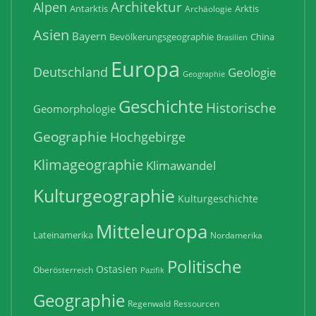
Architektur
Alpen
Antarktis
Arktis
Archäologie
Asien
Bayern
Bevölkerungsgeographie
China
Brasilien
Europa
Deutschland
Geologie
Geographie
Geschichte
Historische
Geomorphologie
Geographie
Hochgebirge
Klimageographie
Klimawandel
Kulturgeographie
Kulturgeschichte
Mitteleuropa
Lateinamerika
Nordamerika
Politische
Ostasien
Oberösterreich
Pazifik
Geographie
Regenwald
Ressourcen