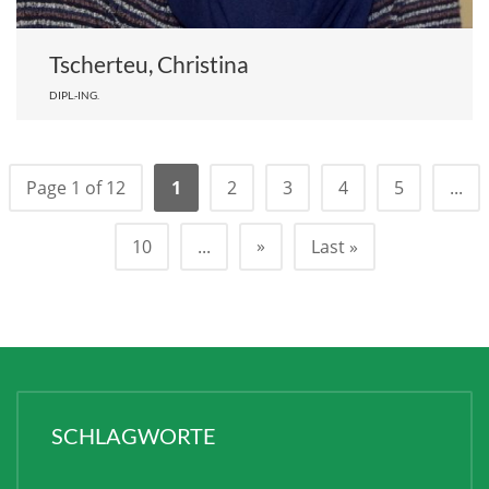
Tscherteu, Christina
DIPL.-ING.
Page 1 of 12
1
2
3
4
5
...
»
10
...
Last »
SCHLAGWORTE