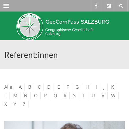
Menü
Referent:innen
Alle
A
B
C
D
E
F
G
H
I
J
K
L
M
N
O
P
Q
R
S
T
U
V
W
X
Y
Z