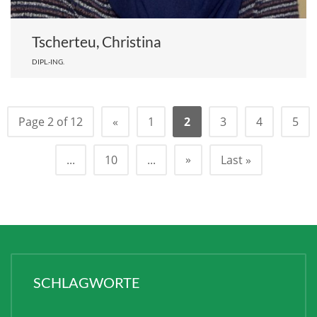
Tscherteu, Christina
DIPL.-ING.
Page 2 of 12
«
1
2
3
4
5
»
...
10
...
Last »
SCHLAGWORTE