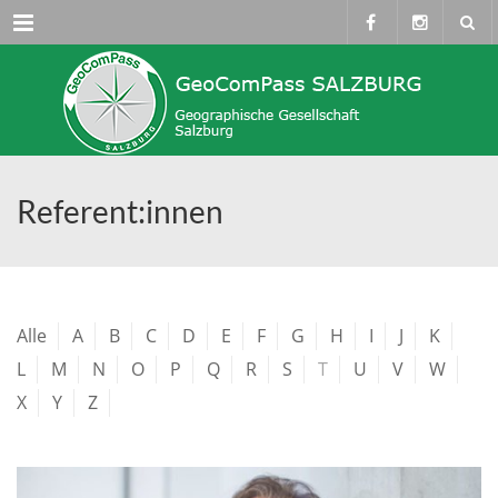
Menü
Referent:innen
Alle
A
B
C
D
E
F
G
H
I
J
K
L
M
N
O
P
Q
R
S
T
U
V
W
X
Y
Z