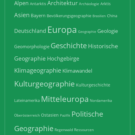
Architektur
Alpen
Antarktis
Arktis
Archäologie
Asien
Bayern
Bevölkerungsgeographie
China
Brasilien
Europa
Deutschland
Geologie
Geographie
Geschichte
Historische
Geomorphologie
Geographie
Hochgebirge
Klimageographie
Klimawandel
Kulturgeographie
Kulturgeschichte
Mitteleuropa
Lateinamerika
Nordamerika
Politische
Ostasien
Oberösterreich
Pazifik
Geographie
Regenwald
Ressourcen