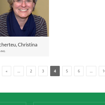
cherteu, Christina
-ING.
«
...
2
3
4
5
6
...
1