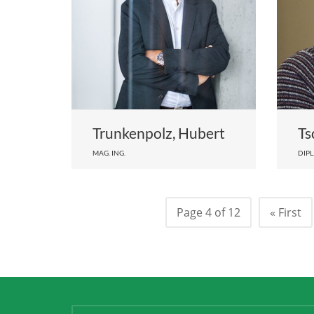
Trunkenpolz, Hubert
Ts
MAG. ING.
DIPL.
Page 4 of 12
« First