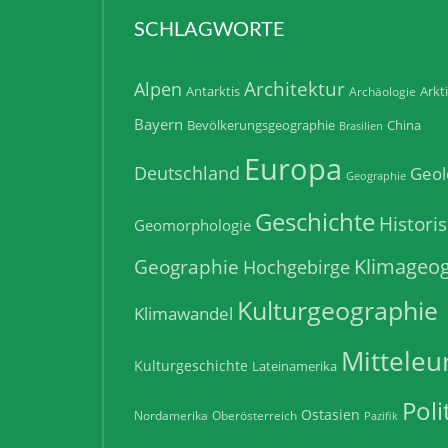
SCHLAGWORTE
Architektur
Alpen
Antarktis
Arkt
Archäologie
Bayern
Bevölkerungsgeographie
China
Brasilien
Europa
Deutschland
Geol
Geographie
Geschichte
Histori
Geomorphologie
Klimageog
Geographie
Hochgebirge
Kulturgeographie
Klimawandel
Mitteleu
Kulturgeschichte
Lateinamerika
Poli
Ostasien
Nordamerika
Oberösterreich
Pazifik