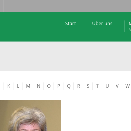
Start
Über uns
M
J
J
K
L
M
N
O
P
Q
R
S
T
U
V
W