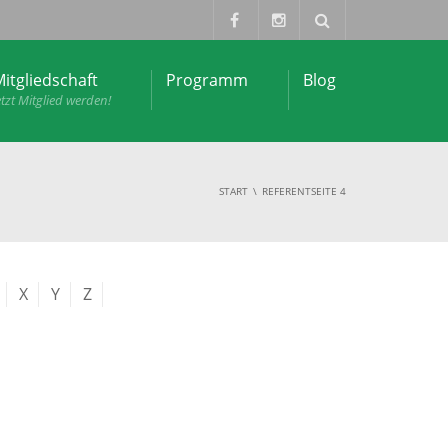
itgliedschaft
Programm
Blog
etzt Mitglied werden!
START
REFERENT
SEITE 4
X
Y
Z