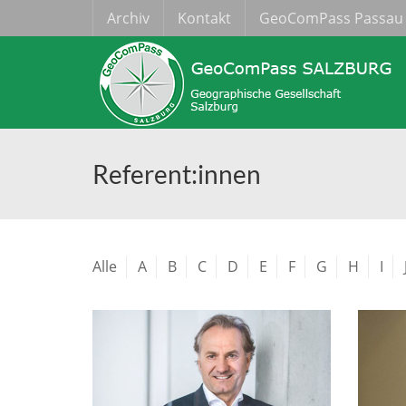
Archiv
Kontakt
GeoComPass Passau
Referent:innen
Alle
A
B
C
D
E
F
G
H
I