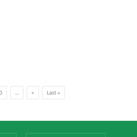
»
0
...
Last »