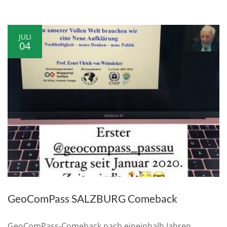
JULI
04
GeoComPass SALZBURG Comeback
GeoComPass-Comeback nach eineinhalb Jahren