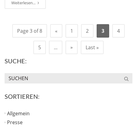
Weiterlesen...
Page 3 of 8
«
1
2
3
4
»
5
...
Last »
SUCHE:
SORTIEREN:
Allgemein
Presse