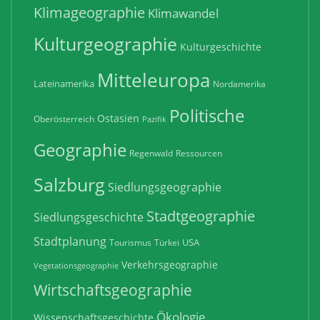
Klimageographie
Klimawandel
Kulturgeographie
Kulturgeschichte
Mitteleuropa
Lateinamerika
Nordamerika
Politische
Ostasien
Oberösterreich
Pazifik
Geographie
Regenwald
Ressourcen
Salzburg
Siedlungsgeographie
Stadtgeographie
Siedlungsgeschichte
Stadtplanung
USA
Tourismus
Türkei
Verkehrsgeographie
Vegetationsgeographie
Wirtschaftsgeographie
Ökologie
Wissenschaftsgeschichte