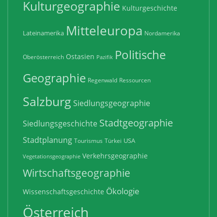
Kulturgeographie
Kulturgeschichte
Mitteleuropa
Lateinamerika
Nordamerika
Politische
Ostasien
Oberösterreich
Pazifik
Geographie
Regenwald
Ressourcen
Salzburg
Siedlungsgeographie
Stadtgeographie
Siedlungsgeschichte
Stadtplanung
USA
Tourismus
Türkei
Verkehrsgeographie
Vegetationsgeographie
Wirtschaftsgeographie
Ökologie
Wissenschaftsgeschichte
Österreich