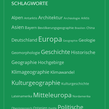
SCHLAGWORTE
Architektur
Alpen
Antarktis
Arktis
Archäologie
Asien
Bayern
Bevölkerungsgeographie
China
Brasilien
Europa
Deutschland
Geologie
Geographie
Geschichte
Historische
Geomorphologie
Geographie
Hochgebirge
Klimageographie
Klimawandel
Kulturgeographie
Kulturgeschichte
Mitteleuropa
Lateinamerika
Nordamerika
Politische
Ostasien
Oberösterreich
Pazifik