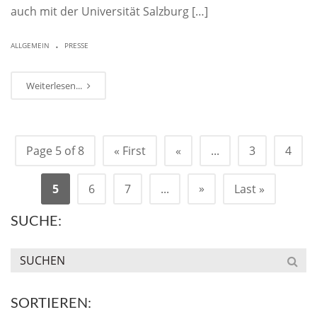
auch mit der Universität Salzburg […]
.
ALLGEMEIN
PRESSE
Weiterlesen...
Page 5 of 8
« First
«
...
3
4
»
5
6
7
...
Last »
SUCHE:
SORTIEREN: