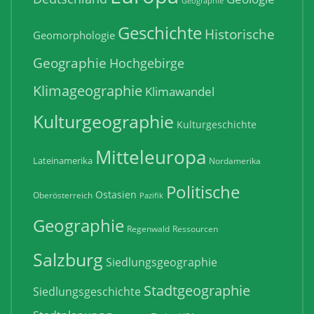
Geographie
Geschichte
Historische
Geomorphologie
Geographie
Hochgebirge
Klimageographie
Klimawandel
Kulturgeographie
Kulturgeschichte
Mitteleuropa
Lateinamerika
Nordamerika
Politische
Ostasien
Oberösterreich
Pazifik
Geographie
Regenwald
Ressourcen
Salzburg
Siedlungsgeographie
Stadtgeographie
Siedlungsgeschichte