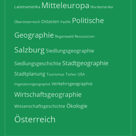
Mitteleuropa
Lateinamerika
Nordamerika
Politische
Ostasien
Oberösterreich
Pazifik
Geographie
Regenwald
Ressourcen
Salzburg
Siedlungsgeographie
Stadtgeographie
Siedlungsgeschichte
Stadtplanung
USA
Tourismus
Türkei
Verkehrsgeographie
Vegetationsgeographie
Wirtschaftsgeographie
Ökologie
Wissenschaftsgeschichte
Österreich