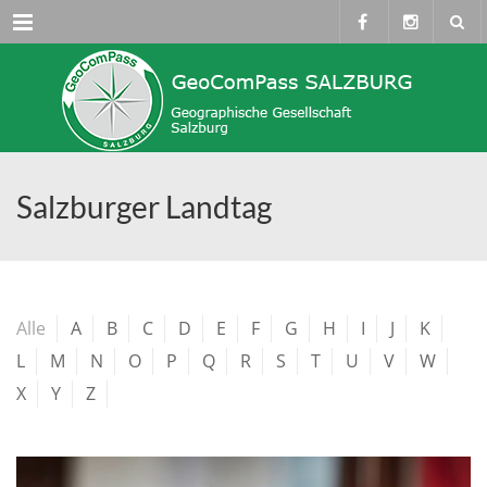
Menü
Salzburger Landtag
Alle
A
B
C
D
E
F
G
H
I
J
K
L
M
N
O
P
Q
R
S
T
U
V
W
X
Y
Z