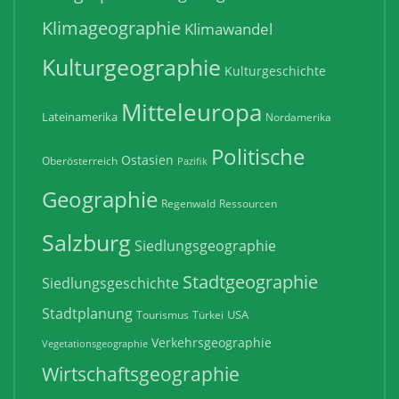
Klimageographie
Klimawandel
Kulturgeographie
Kulturgeschichte
Mitteleuropa
Lateinamerika
Nordamerika
Politische
Ostasien
Oberösterreich
Pazifik
Geographie
Regenwald
Ressourcen
Salzburg
Siedlungsgeographie
Stadtgeographie
Siedlungsgeschichte
Stadtplanung
USA
Tourismus
Türkei
Verkehrsgeographie
Vegetationsgeographie
Wirtschaftsgeographie