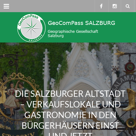
Menü
DIE SALZBURGER ALTSTADT
– VERKAUFSLOKALE UND
GASTRONOMIE IN DEN
BÜRGERHÄUSERN EINST
UND JETZT