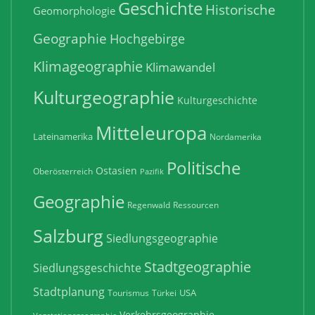
Geschichte
Historische
Geomorphologie
Geographie
Hochgebirge
Klimageographie
Klimawandel
Kulturgeographie
Kulturgeschichte
Mitteleuropa
Lateinamerika
Nordamerika
Politische
Ostasien
Oberösterreich
Pazifik
Geographie
Regenwald
Ressourcen
Salzburg
Siedlungsgeographie
Stadtgeographie
Siedlungsgeschichte
Stadtplanung
USA
Tourismus
Türkei
Verkehrsgeographie