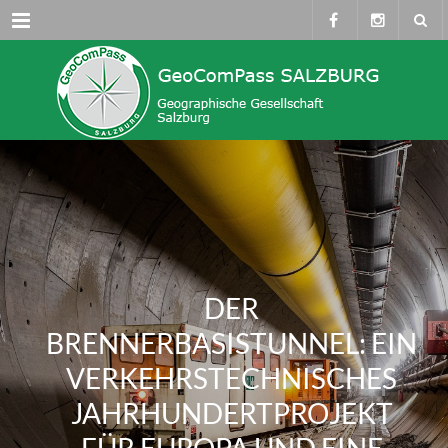
Menü
DER
BRENNERBASISTUNNEL: EIN
VERKEHRSTECHNISCHES
JAHRHUNDERTPROJEKT
FÜR EUROPA UND EINE