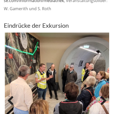
se.com/information/mediathek
, Veranstaltungsbilder:
W. Gamerith und S. Roth
Eindrücke der Exkursion
Previous
Next