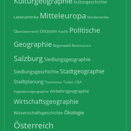
Kulturgeographie
Kulturgeschichte
Mitteleuropa
Lateinamerika
Nordamerika
Politische
Ostasien
Oberösterreich
Pazifik
Geographie
Regenwald
Ressourcen
Salzburg
Siedlungsgeographie
Stadtgeographie
Siedlungsgeschichte
Stadtplanung
USA
Tourismus
Türkei
Verkehrsgeographie
Vegetationsgeographie
Wirtschaftsgeographie
Ökologie
Wissenschaftsgeschichte
Österreich