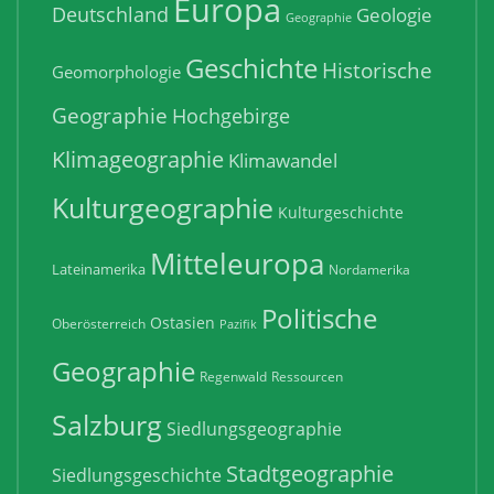
Europa
Deutschland
Geologie
Geographie
Geschichte
Historische
Geomorphologie
Geographie
Hochgebirge
Klimageographie
Klimawandel
Kulturgeographie
Kulturgeschichte
Mitteleuropa
Lateinamerika
Nordamerika
Politische
Ostasien
Oberösterreich
Pazifik
Geographie
Regenwald
Ressourcen
Salzburg
Siedlungsgeographie
Stadtgeographie
Siedlungsgeschichte