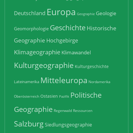
Europa
Deutschland
Geologie
Geographie
Geschichte
Historische
Geomorphologie
Geographie
Hochgebirge
Klimageographie
Klimawandel
Kulturgeographie
Kulturgeschichte
Mitteleuropa
Lateinamerika
Nordamerika
Politische
Ostasien
Oberösterreich
Pazifik
Geographie
Regenwald
Ressourcen
Salzburg
Siedlungsgeographie