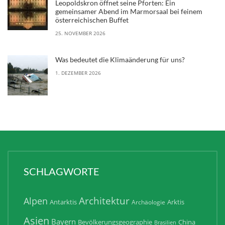
Leopoldskron öffnet seine Pforten: Ein
gemeinsamer Abend im Marmorsaal bei feinem
österreichischen Buffet
25. NOVEMBER 2026
Was bedeutet die Klimaänderung für uns?
1. DEZEMBER 2026
SCHLAGWORTE
Architektur
Alpen
Antarktis
Arktis
Archäologie
Asien
Bayern
Bevölkerungsgeographie
China
Brasilien