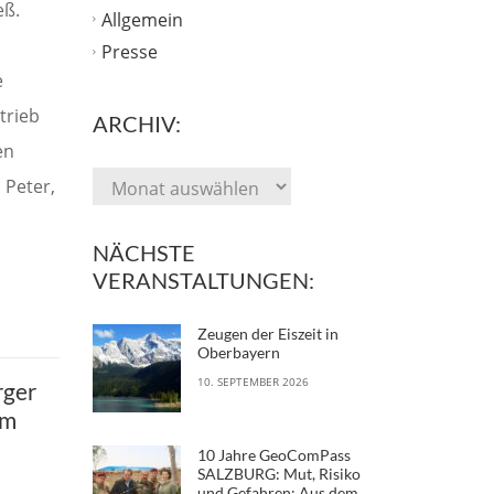
eß.
Allgemein
u
Presse
e
trieb
ARCHIV:
en
. Peter,
NÄCHSTE
VERANSTALTUNGEN:
Zeugen der Eiszeit in
Oberbayern
10. SEPTEMBER 2026
rger
om
10 Jahre GeoComPass
SALZBURG: Mut, Risiko
und Gefahren: Aus dem