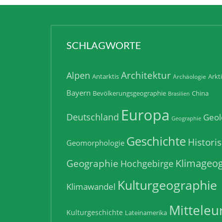
SCHLAGWORTE
Architektur
Alpen
Antarktis
Arkt
Archäologie
Bayern
Bevölkerungsgeographie
China
Brasilien
Europa
Deutschland
Geol
Geographie
Geschichte
Histori
Geomorphologie
Klimageog
Geographie
Hochgebirge
Kulturgeographie
Klimawandel
Mitteleu
Kulturgeschichte
Lateinamerika