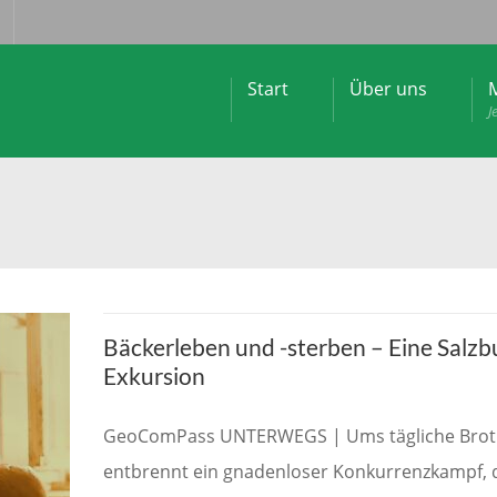
Start
Über uns
M
J
Bäckerleben und -sterben – Eine Salzb
Exkursion
GeoComPass UNTERWEGS | Ums tägliche Brot
entbrennt ein gnadenloser Konkurrenzkampf, d