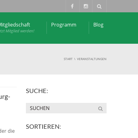
itgliedschaft
Programm
Blog
etzt Mitglied werden!
START
VERANSTALTUNGEN
SUCHE:
urg-
SORTIEREN:
er die