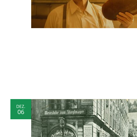
DEZ.
06