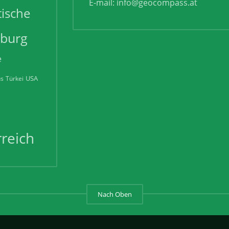
E-mail:
info@geocompass.at
tische
zburg
e
USA
us
Türkei
reich
Nach Oben