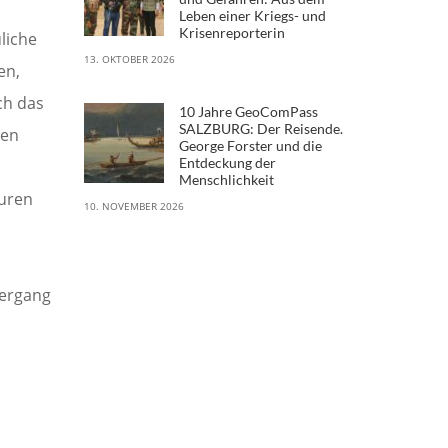
Leben einer Kriegs- und
Krisenreporterin
liche
13. OKTOBER 2026
en,
ch das
10 Jahre GeoComPass
SALZBURG: Der Reisende.
den
George Forster und die
Entdeckung der
Menschlichkeit
puren
10. NOVEMBER 2026
iergang