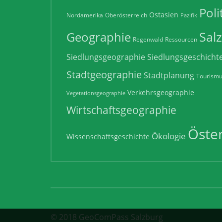
Poli
Ostasien
Nordamerika
Oberösterreich
Pazifik
Sal
Geographie
Regenwald
Ressourcen
Siedlungsgeographie
Siedlungsgeschicht
Stadtgeographie
Stadtplanung
Tourism
Verkehrsgeographie
Vegetationsgeographie
Wirtschaftsgeographie
Öster
Ökologie
Wissenschaftsgeschichte
© 2018 GeoComPass Salzburg