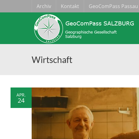
Archiv
Kontakt
GeoComPass Passau
Wirtschaft
APR.
24