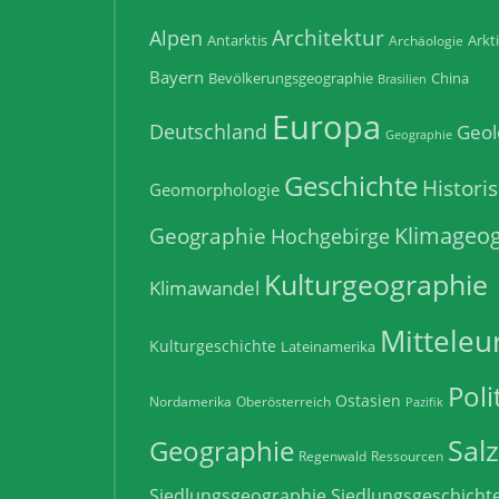
Architektur
Alpen
Antarktis
Arkt
Archäologie
Bayern
Bevölkerungsgeographie
China
Brasilien
Europa
Deutschland
Geol
Geographie
Geschichte
Histori
Geomorphologie
Klimageog
Geographie
Hochgebirge
Kulturgeographie
Klimawandel
Mitteleu
Kulturgeschichte
Lateinamerika
Poli
Ostasien
Nordamerika
Oberösterreich
Pazifik
Sal
Geographie
Regenwald
Ressourcen
Siedlungsgeographie
Siedlungsgeschicht