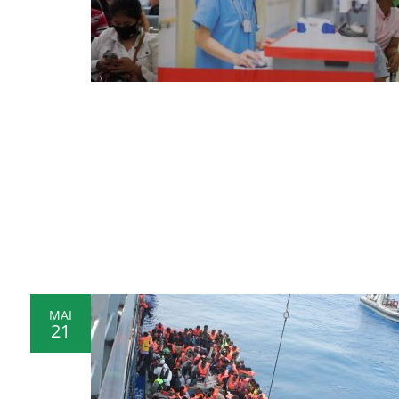
MAI
21