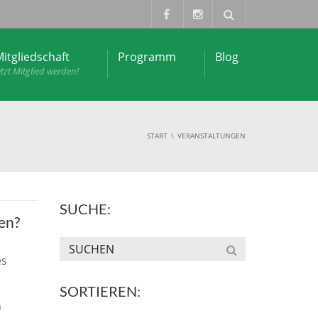
itgliedschaft
Programm
Blog
etzt Mitglied werden!
START
VERANSTALTUNGEN
SUCHE:
en?
es
SORTIEREN:
n