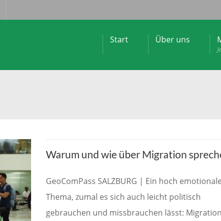
Start
Über uns
M
J
Warum und wie über Migration sprech
GeoComPass SALZBURG | Ein hoch emotional
Thema, zumal es sich auch leicht politisch
gebrauchen und missbrauchen lässt: Migratio