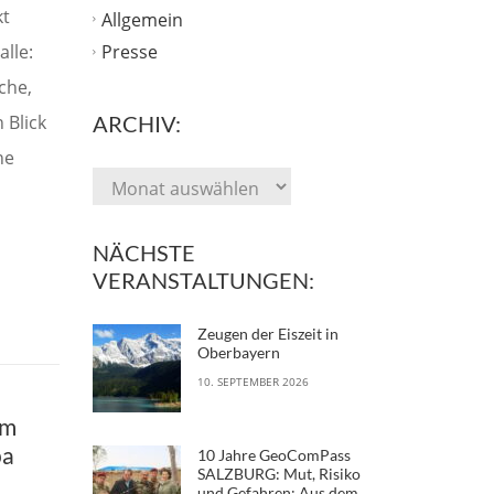
kt
Allgemein
lle:
Presse
che,
 Blick
ARCHIV:
ne
NÄCHSTE
VERANSTALTUNGEN:
Zeugen der Eiszeit in
Oberbayern
10. SEPTEMBER 2026
um
pa
10 Jahre GeoComPass
SALZBURG: Mut, Risiko
und Gefahren: Aus dem