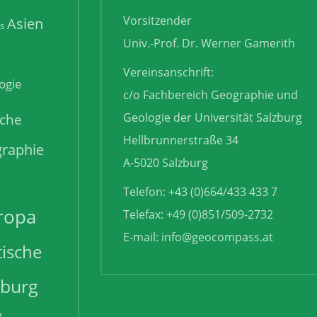
Vorsitzender
Asien
is
Univ.-Prof. Dr. Werner Gamerith
Vereinsanschrift:
ogie
c/o Fachbereich Geographie und
sche
Geologie der Universität Salzburg
Hellbrunnerstraße 34
raphie
A-5020 Salzburg
Telefon: +43 (0)664/433 433 7
ropa
Telefax: +49 (0)851/509-2732
E-mail:
info@geocompass.at
tische
zburg
e