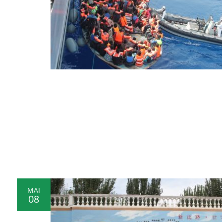
MAI
08