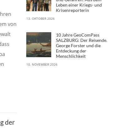
Leben einer Kriegs- und
Krisenreporterin
ahren
13. OKTOBER 2026
nem von
ewalt
10 Jahre GeoComPass
SALZBURG: Der Reisende.
dass
George Forster und die
Entdeckung der
pa
Menschlichkeit
en
10. NOVEMBER 2026
g der