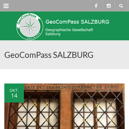
Menü
GeoComPass SALZBURG
OKT.
14