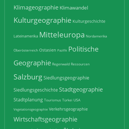
Klimageographie
Klimawandel
Kulturgeographie
Kulturgeschichte
Mitteleuropa
Lateinamerika
Nordamerika
Politische
Ostasien
Oberösterreich
Pazifik
Geographie
Regenwald
Ressourcen
Salzburg
Siedlungsgeographie
Stadtgeographie
Siedlungsgeschichte
Stadtplanung
USA
Tourismus
Türkei
Verkehrsgeographie
Vegetationsgeographie
Wirtschaftsgeographie