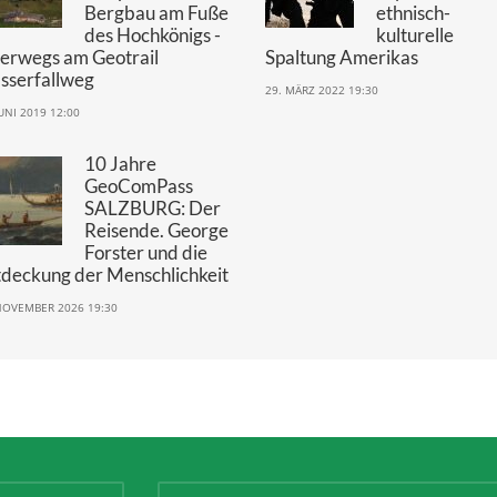
Bergbau am Fuße
ethnisch-
des Hochkönigs -
kulturelle
terwegs am Geotrail
Spaltung Amerikas
sserfallweg
29. MÄRZ 2022 19:30
JUNI 2019 12:00
10 Jahre
GeoComPass
SALZBURG: Der
Reisende. George
Forster und die
tdeckung der Menschlichkeit
NOVEMBER 2026 19:30