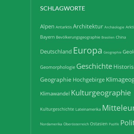
SCHLAGWORTE
Architektur
Alpen
Antarktis
Arkt
Archäologie
Bayern
Bevölkerungsgeographie
China
Brasilien
Europa
Deutschland
Geol
Geographie
Geschichte
Histori
Geomorphologie
Klimageog
Geographie
Hochgebirge
Kulturgeographie
Klimawandel
Mitteleu
Kulturgeschichte
Lateinamerika
Poli
Ostasien
Nordamerika
Oberösterreich
Pazifik