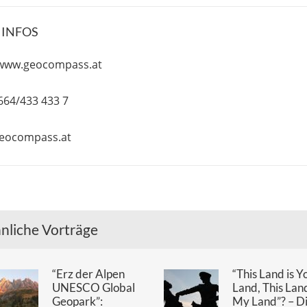
 INFOS
/www.geocompass.at
)664/433 433 7
eocompass.at
nliche Vorträge
“Erz der Alpen
“This Land is Y
UNESCO Global
Land, This Land
Geopark”:
My Land”? – D