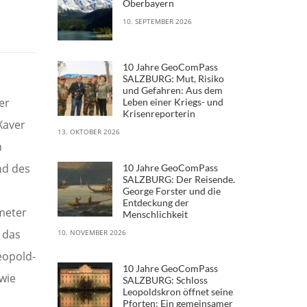
Oberbayern
10. SEPTEMBER 2026
10 Jahre GeoComPass
SALZBURG: Mut, Risiko
und Gefahren: Aus dem
er
Leben einer Kriegs- und
Krisenreporterin
Xaver
13. OKTOBER 2026
n
nd des
10 Jahre GeoComPass
SALZBURG: Der Reisende.
George Forster und die
Entdeckung der
ometer
Menschlichkeit
n das
10. NOVEMBER 2026
eopold-
10 Jahre GeoComPass
owie
SALZBURG: Schloss
Leopoldskron öffnet seine
.
Pforten: Ein gemeinsamer