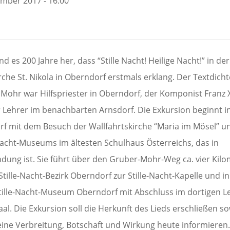
ember 2017 - 16:00
nd es 200 Jahre her, dass “Stille Nacht! Heilige Nacht!” in der
rche St. Nikola in Oberndorf erstmals erklang. Der Textdicht
 Mohr war Hilfspriester in Oberndorf, der Komponist Franz 
 Lehrer im benachbarten Arnsdorf. Die Exkursion beginnt i
rf mit dem Besuch der Wallfahrtskirche “Maria im Mösel” u
-Nacht-Museums im ältesten Schulhaus Österreichs, das in
dung ist. Sie führt über den Gruber-Mohr-Weg ca. vier Kil
Stille-Nacht-Bezirk Oberndorf zur Stille-Nacht-Kapelle und i
tille-Nacht-Museum Oberndorf mit Abschluss im dortigen L
al. Die Exkursion soll die Herkunft des Lieds erschließen s
eine Verbreitung, Botschaft und Wirkung heute informieren