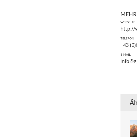
MEHR
WEBSEITE
http:/
TELEFON
+43 (0
E-MAIL
info@g
Äh