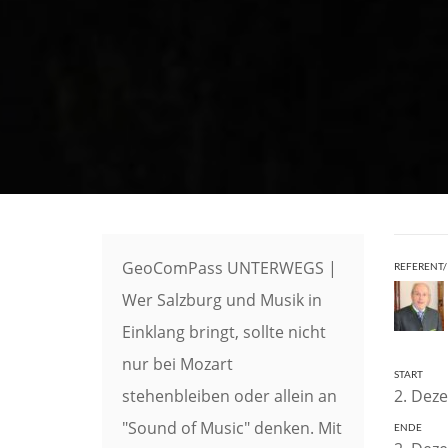
GeoComPass UNTERWEGS |
REFERENT/
Wer Salzburg und Musik in
Einklang bringt, sollte nicht
nur bei Mozart
START
stehenbleiben oder allein an
2. Dez
"Sound of Music" denken. Mit
ENDE