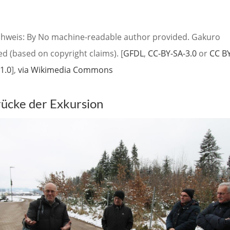
chweis: By No machine-readable author provided. Gakuro
d (based on copyright claims). [
GFDL
,
CC-BY-SA-3.0
or
CC B
-1.0
],
via Wikimedia Commons
rücke der Exkursion