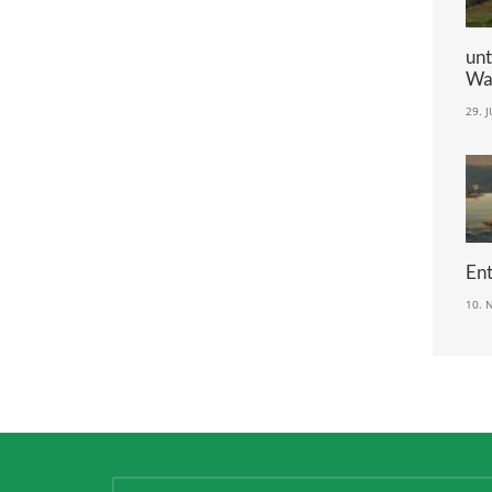
un
Wa
29. 
En
10. 