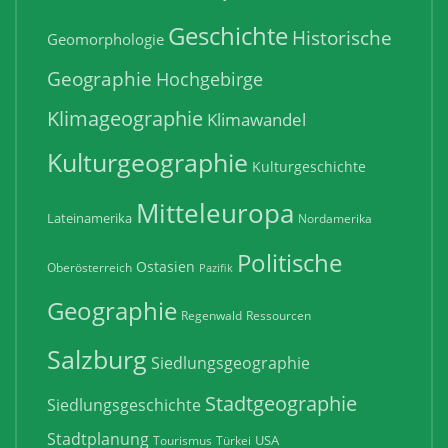
Geschichte
Historische
Geomorphologie
Geographie
Hochgebirge
Klimageographie
Klimawandel
Kulturgeographie
Kulturgeschichte
Mitteleuropa
Lateinamerika
Nordamerika
Politische
Ostasien
Oberösterreich
Pazifik
Geographie
Regenwald
Ressourcen
Salzburg
Siedlungsgeographie
Stadtgeographie
Siedlungsgeschichte
Stadtplanung
USA
Tourismus
Türkei